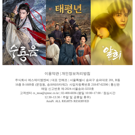
이용약관
|
개인정보처리방침
주식회사 에스제이엠엔씨 | 대표 안해조 | 서울특별시 송파구 송파대로 201, B동
16층 B-1609호 (문정동, 송파테라타워2) 사업자등록번호 218-87-02390 | 통신판
매업 신고번호 제-2024-서울송파-3233호
고객센터 cs_moa@sjmnc.co.kr | 02-400-6036 (평일 10:00~17:00 / 점심시간
12:30~13:30 / 주말 및 공휴일 휴무)
AsiaN. ALL RIGHTS RESERVED