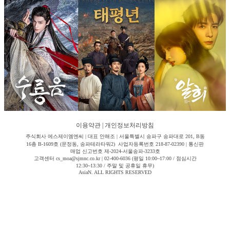
이용약관
|
개인정보처리방침
주식회사 에스제이엠엔씨 | 대표 안해조 | 서울특별시 송파구 송파대로 201, B동
16층 B-1609호 (문정동, 송파테라타워2) 사업자등록번호 218-87-02390 | 통신판
매업 신고번호 제-2024-서울송파-3233호
고객센터 cs_moa@sjmnc.co.kr | 02-400-6036 (평일 10:00~17:00 / 점심시간
12:30~13:30 / 주말 및 공휴일 휴무)
AsiaN. ALL RIGHTS RESERVED