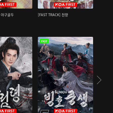
K] 야구골두
[FAST TRACK] 천향
소오강호 