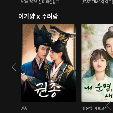
MOA 2026 신작 라인업♡
[FAST TRACK] 야
이가양 x 주려람
권총
내 운명, 새로고침