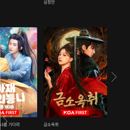
심정안
여과성음유
 너를 기다려
금소옥취
금수택심