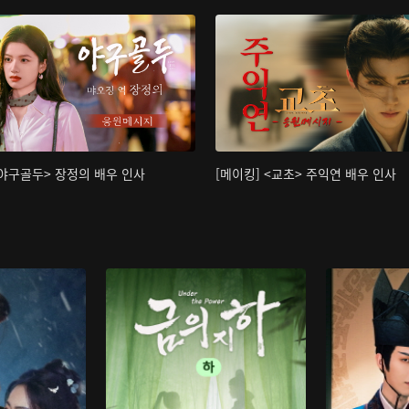
<야구골두> 장정의 배우 인사
[메이킹] <교초> 주익연 배우 인사