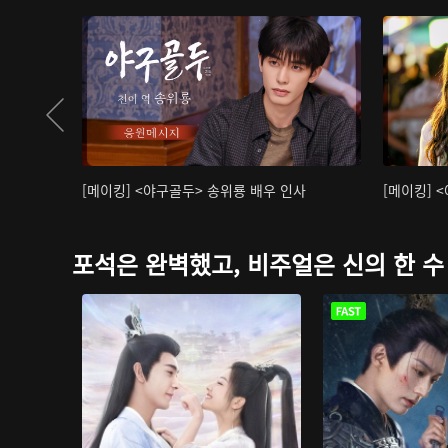
[메이킹] <야구골두> 송위룡 배우 인사
[메이킹] 
포석은 완벽했고, 비주얼은 신의 한 수