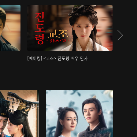
[메이킹] <교초> 진도령 배우 인사
[메이킹]