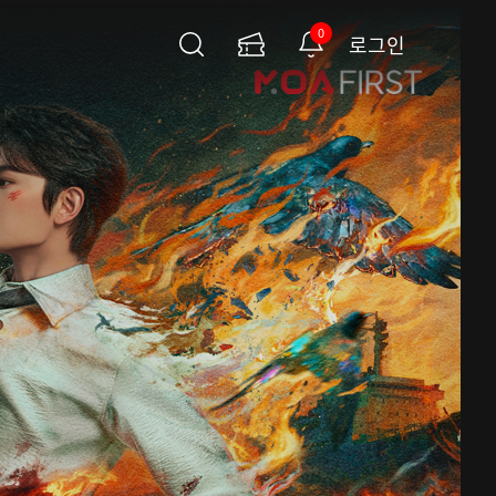
0
로그인
검
이
알
색
용
림
권
페
이
지