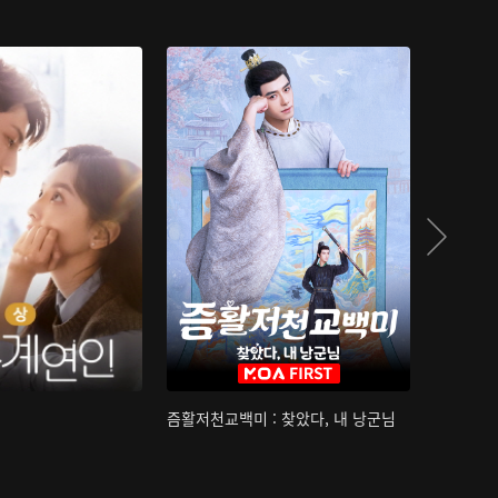
즘활저천교백미 : 찾았다, 내 낭군님
산하침