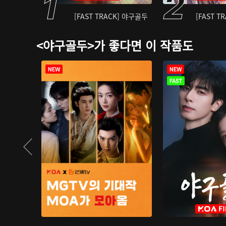
[FAST TRACK] 야구골두
[FAST T
<야구골두>가 좋다면 이 작품도