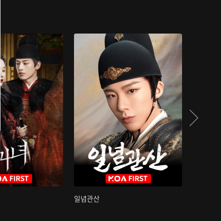
일념관산
국색방화