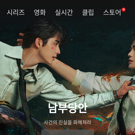
시리즈
영화
실시간
클립
스토어
N
남부당안
사건의 진실을 파헤쳐라