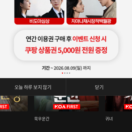
오늘 하루 보지 않기
닫기
묵우운간
귀녀