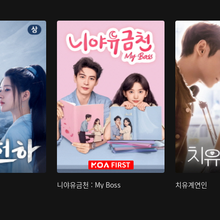
니야유금천 : My Boss
치유계연인