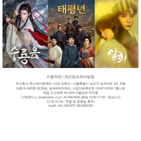
이용약관
|
개인정보처리방침
주식회사 에스제이엠엔씨 | 대표 안해조 | 서울특별시 송파구 송파대로 201, B동
16층 B-1609호 (문정동, 송파테라타워2) 사업자등록번호 218-87-02390 | 통신판
매업 신고번호 제-2024-서울송파-3233호
고객센터 cs_moa@sjmnc.co.kr | 02-400-6036 (평일 10:00~17:00 / 점심시간
12:30~13:30 / 주말 및 공휴일 휴무)
AsiaN. ALL RIGHTS RESERVED