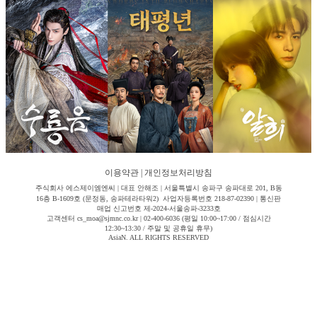
이용약관
|
개인정보처리방침
주식회사 에스제이엠엔씨 | 대표 안해조 | 서울특별시 송파구 송파대로 201, B동
16층 B-1609호 (문정동, 송파테라타워2) 사업자등록번호 218-87-02390 | 통신판
매업 신고번호 제-2024-서울송파-3233호
고객센터 cs_moa@sjmnc.co.kr | 02-400-6036 (평일 10:00~17:00 / 점심시간
12:30~13:30 / 주말 및 공휴일 휴무)
AsiaN. ALL RIGHTS RESERVED