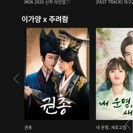
MOA 2026 신작 라인업♡
[FAST TRACK] 야
이가양 x 주려람
권총
내 운명, 새로고침