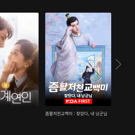
즘활저천교백미 : 찾았다, 내 낭군님
산하침