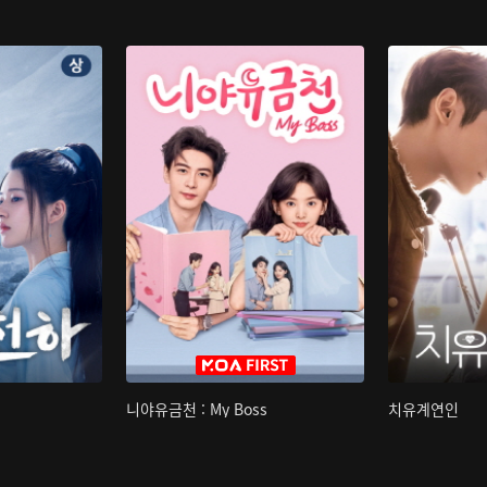
니야유금천 : My Boss
치유계연인