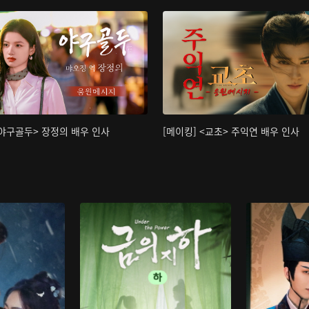
<야구골두> 장정의 배우 인사
[메이킹] <교초> 주익연 배우 인사