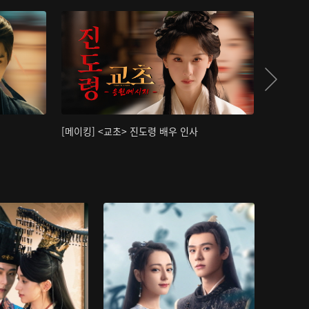
[메이킹] <교초> 진도령 배우 인사
[메이킹]