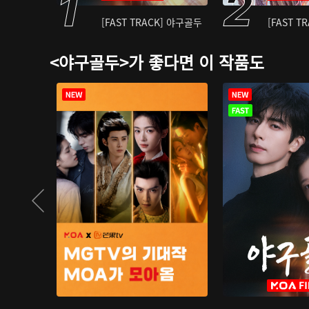
[FAST TRACK] 야구골두
[FAST T
<야구골두>가 좋다면 이 작품도