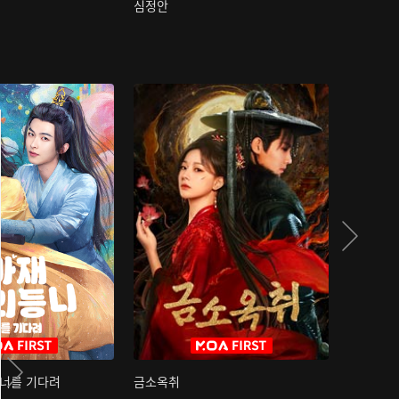
심정안
여과성음유
 너를 기다려
금소옥취
금수택심