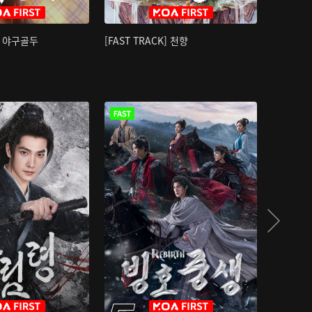
K] 야구골두
[FAST TRACK] 천향
소오강호 