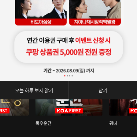
오늘 하루 보지 않기
닫기
묵우운간
귀녀