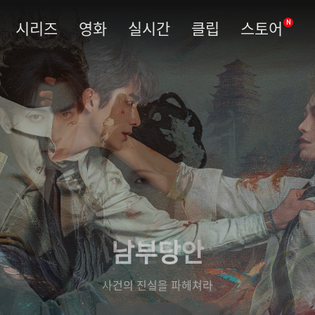
시리즈
영화
실시간
클립
스토어
N
남부당안
사건의 진실을 파헤쳐라