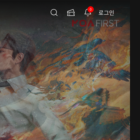
0
로그인
검
이
알
색
용
림
권
페
이
지