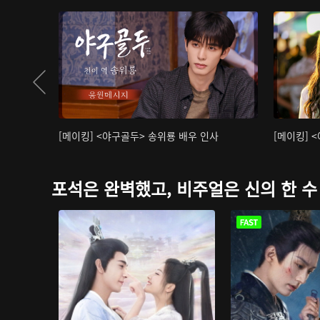
[메이킹] <야구골두> 송위룡 배우 인사
[메이킹] 
포석은 완벽했고, 비주얼은 신의 한 수