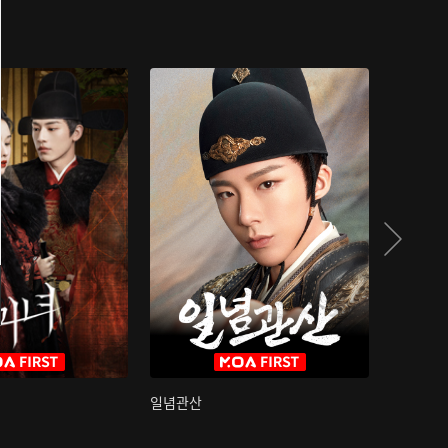
일념관산
국색방화