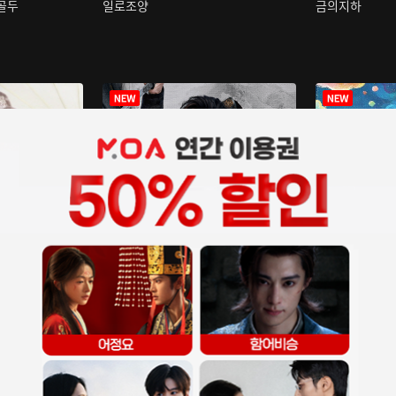
구골두
일로조양
금의지하
장중인
아재저리등니 :