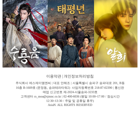
이용약관
|
개인정보처리방침
주식회사 에스제이엠엔씨 | 대표 안해조 | 서울특별시 송파구 송파대로 201, B동
16층 B-1609호 (문정동, 송파테라타워2) 사업자등록번호 218-87-02390 | 통신판
매업 신고번호 제-2024-서울송파-3233호
고객센터 cs_moa@sjmnc.co.kr | 02-400-6036 (평일 10:00~17:00 / 점심시간
12:30~13:30 / 주말 및 공휴일 휴무)
AsiaN. ALL RIGHTS RESERVED