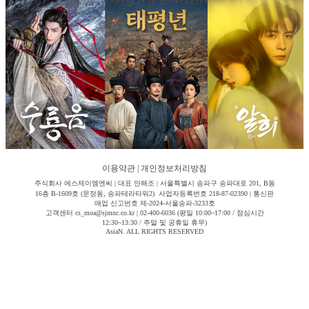
이용약관
|
개인정보처리방침
주식회사 에스제이엠엔씨 | 대표 안해조 | 서울특별시 송파구 송파대로 201, B동
16층 B-1609호 (문정동, 송파테라타워2) 사업자등록번호 218-87-02390 | 통신판
매업 신고번호 제-2024-서울송파-3233호
고객센터 cs_moa@sjmnc.co.kr | 02-400-6036 (평일 10:00~17:00 / 점심시간
12:30~13:30 / 주말 및 공휴일 휴무)
AsiaN. ALL RIGHTS RESERVED