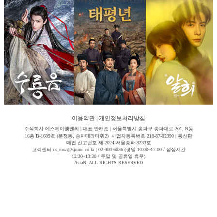
이용약관
|
개인정보처리방침
주식회사 에스제이엠엔씨 | 대표 안해조 | 서울특별시 송파구 송파대로 201, B동
16층 B-1609호 (문정동, 송파테라타워2) 사업자등록번호 218-87-02390 | 통신판
매업 신고번호 제-2024-서울송파-3233호
고객센터 cs_moa@sjmnc.co.kr | 02-400-6036 (평일 10:00~17:00 / 점심시간
12:30~13:30 / 주말 및 공휴일 휴무)
AsiaN. ALL RIGHTS RESERVED