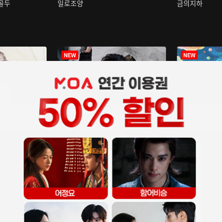
구골두
일로조양
금의지하
장중인
아재저리등니 :