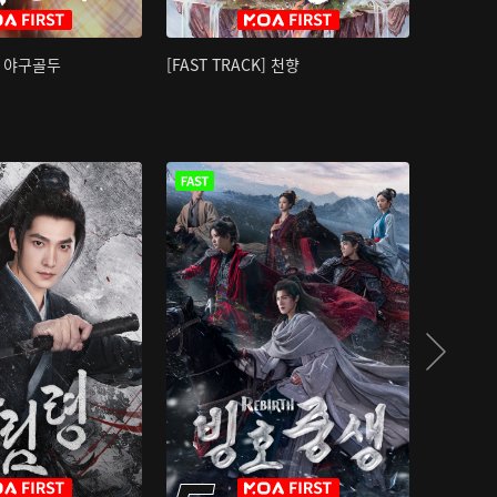
K] 야구골두
[FAST TRACK] 천향
소오강호 