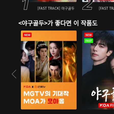
[FAST TRACK] 야구골두
[FAST T
<야구골두>가 좋다면 이 작품도