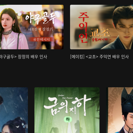
<야구골두> 장정의 배우 인사
[메이킹] <교초> 주익연 배우 인사