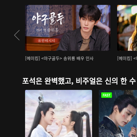
[메이킹] <야구골두> 송위룡 배우 인사
[메이킹] 
포석은 완벽했고, 비주얼은 신의 한 수