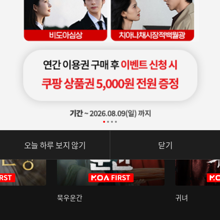
오늘 하루 보지 않기
닫기
묵우운간
귀녀