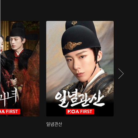
일념관산
국색방화