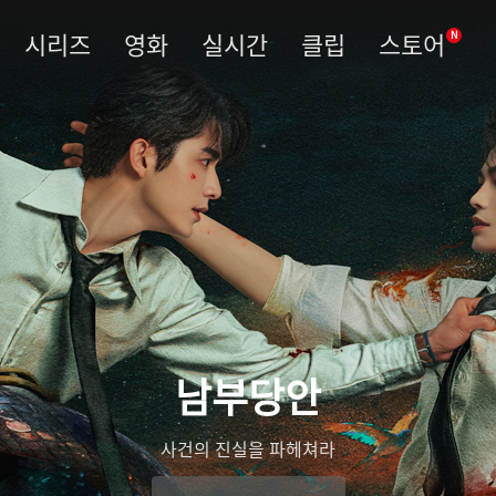
시리즈
영화
실시간
클립
스토어
N
남부당안
사건의 진실을 파헤쳐라