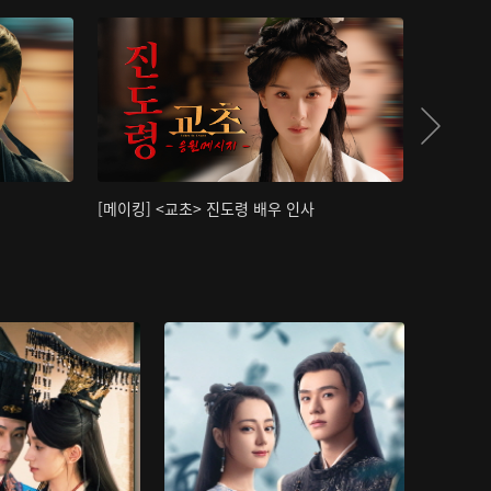
[메이킹] <교초> 진도령 배우 인사
[메이킹]