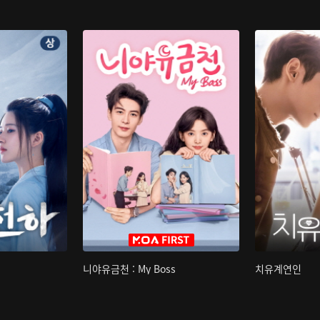
니야유금천 : My Boss
치유계연인