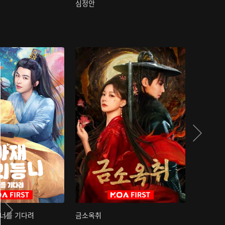
심정안
여과성음유
 너를 기다려
금소옥취
금수택심