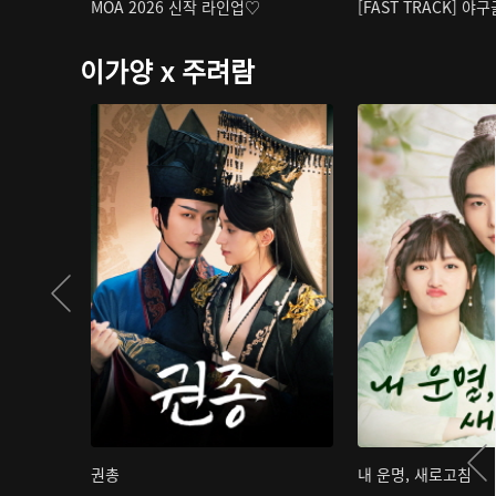
MOA 2026 신작 라인업♡
[FAST TRACK] 야
이가양 x 주려람
권총
내 운명, 새로고침