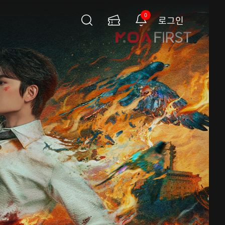
0
로그인
검
이
알
색
용
림
권
페
이
지