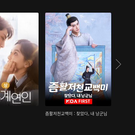
즘활저천교백미 : 찾았다, 내 낭군님
산하침