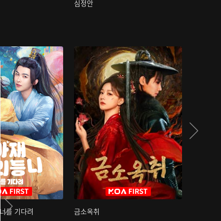
심정안
여과성음유
 너를 기다려
금소옥취
금수택심