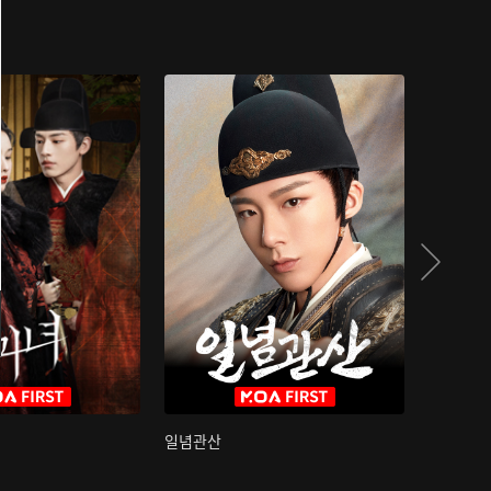
일념관산
국색방화