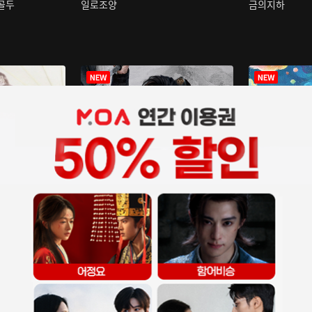
구골두
일로조양
금의지하
장중인
아재저리등니 :