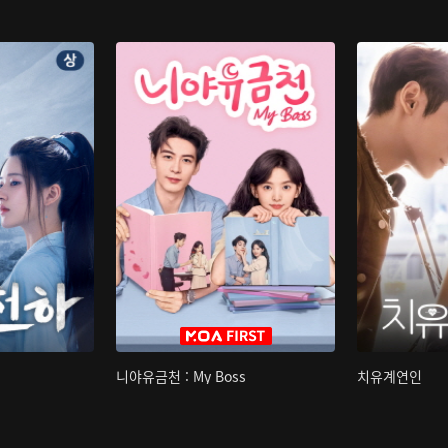
니야유금천 : My Boss
치유계연인