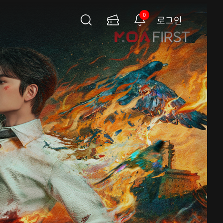
0
로그인
검
이
알
색
용
림
권
페
이
지