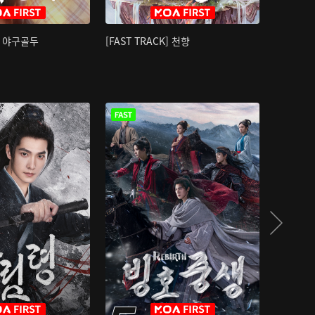
K] 야구골두
[FAST TRACK] 천향
소오강호 