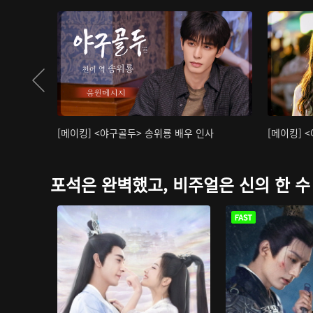
[메이킹] <야구골두> 송위룡 배우 인사
[메이킹] 
포석은 완벽했고, 비주얼은 신의 한 수