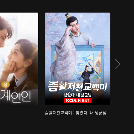
즘활저천교백미 : 찾았다, 내 낭군님
산하침