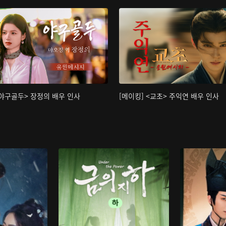
<야구골두> 장정의 배우 인사
[메이킹] <교초> 주익연 배우 인사