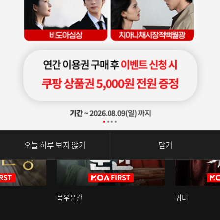
오늘 하루 보지 않기
닫기
묵우운간
귀녀