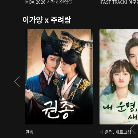
MOA 2026 신작 라인업♡
[FAST TRACK] 야
이가양 x 주려람
권총
내 운명, 새로고침