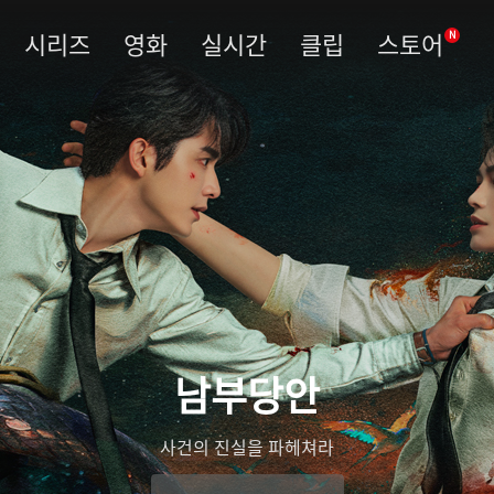
시리즈
영화
실시간
클립
스토어
N
남부당안
사건의 진실을 파헤쳐라