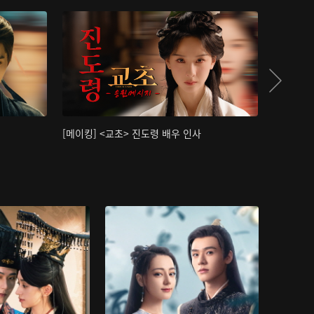
[메이킹] <교초> 진도령 배우 인사
[메이킹]