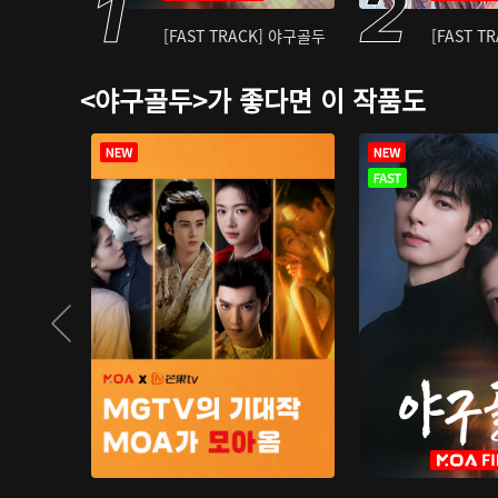
[FAST TRACK] 야구골두
[FAST T
<야구골두>가 좋다면 이 작품도