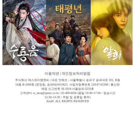
이용약관
|
개인정보처리방침
주식회사 에스제이엠엔씨 | 대표 안해조 | 서울특별시 송파구 송파대로 201, B동
16층 B-1609호 (문정동, 송파테라타워2) 사업자등록번호 218-87-02390 | 통신판
매업 신고번호 제-2024-서울송파-3233호
고객센터 cs_moa@sjmnc.co.kr | 02-400-6036 (평일 10:00~17:00 / 점심시간
12:30~13:30 / 주말 및 공휴일 휴무)
AsiaN. ALL RIGHTS RESERVED