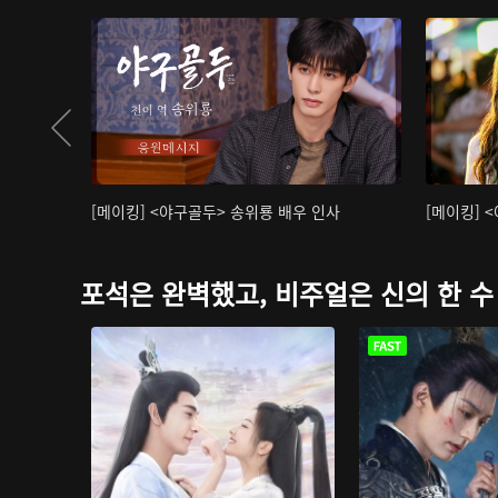
[메이킹] <야구골두> 송위룡 배우 인사
[메이킹] 
포석은 완벽했고, 비주얼은 신의 한 수