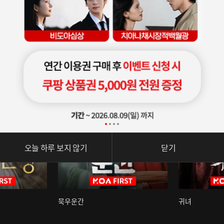
오늘 하루 보지 않기
닫기
묵우운간
귀녀