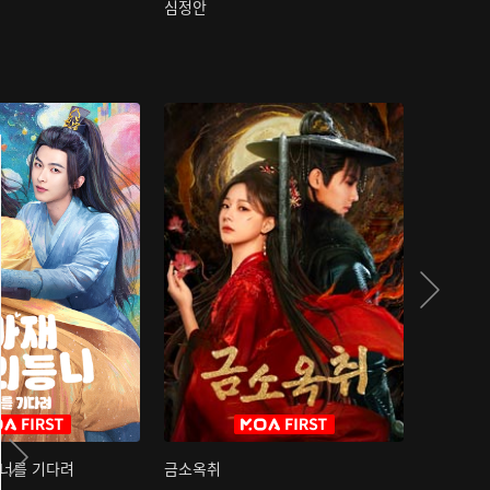
심정안
여과성음유
 너를 기다려
금소옥취
금수택심