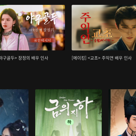
<야구골두> 장정의 배우 인사
[메이킹] <교초> 주익연 배우 인사