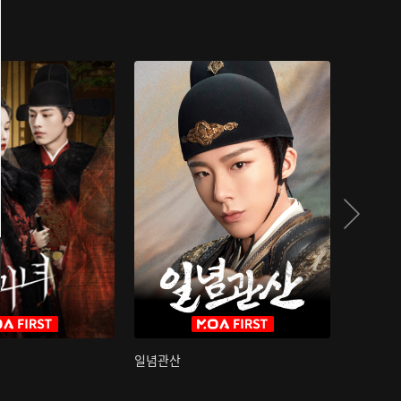
일념관산
국색방화