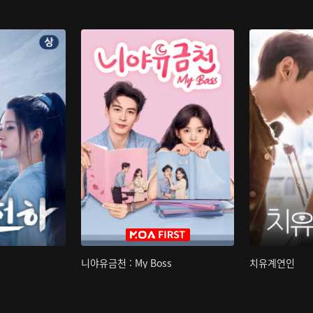
니야유금천 : My Boss
치유계연인