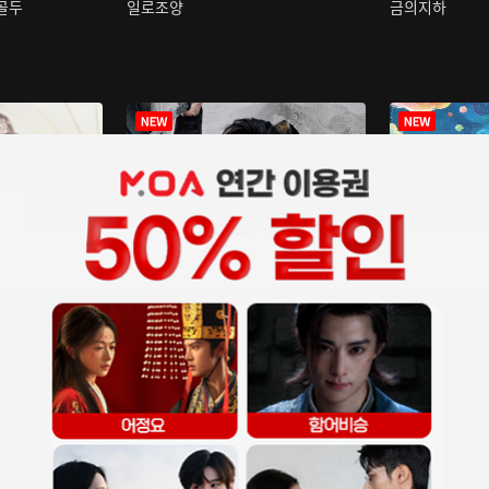
구골두
일로조양
금의지하
장중인
아재저리등니 :