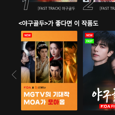
[FAST TRACK] 야구골두
[FAST T
<야구골두>가 좋다면 이 작품도