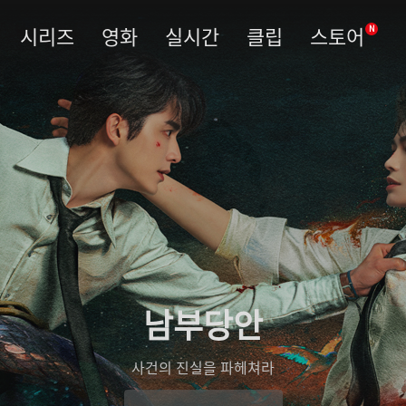
시리즈
영화
실시간
클립
스토어
N
남부당안
사건의 진실을 파헤쳐라