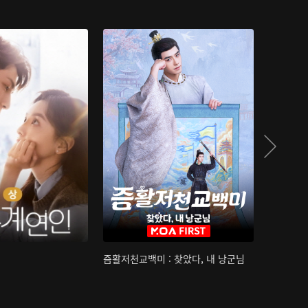
즘활저천교백미 : 찾았다, 내 낭군님
산하침