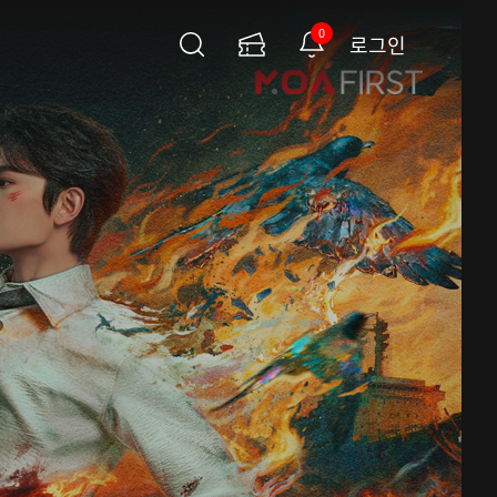
0
로그인
검
이
알
색
용
림
권
페
이
지