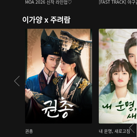
MOA 2026 신작 라인업♡
[FAST TRACK] 야
이가양 x 주려람
권총
내 운명, 새로고침