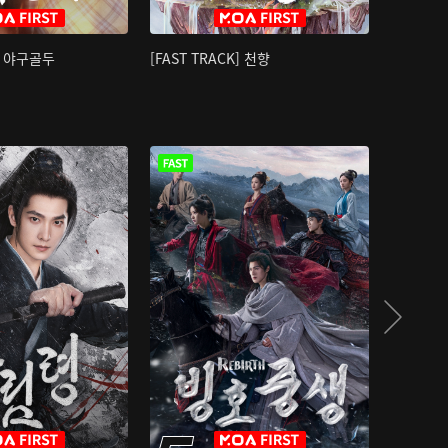
K] 야구골두
[FAST TRACK] 천향
소오강호 