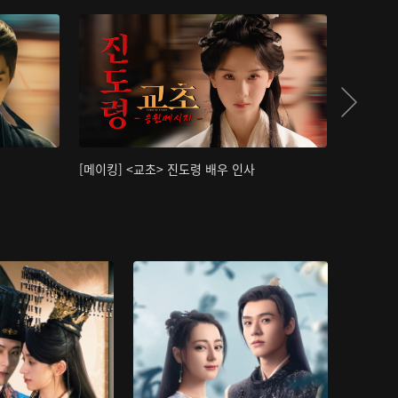
[메이킹] <교초> 진도령 배우 인사
[메이킹]