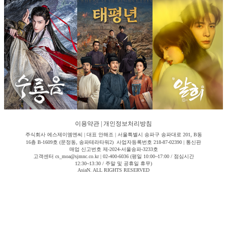
이용약관
|
개인정보처리방침
주식회사 에스제이엠엔씨 | 대표 안해조 | 서울특별시 송파구 송파대로 201, B동
16층 B-1609호 (문정동, 송파테라타워2) 사업자등록번호 218-87-02390 | 통신판
매업 신고번호 제-2024-서울송파-3233호
고객센터 cs_moa@sjmnc.co.kr | 02-400-6036 (평일 10:00~17:00 / 점심시간
12:30~13:30 / 주말 및 공휴일 휴무)
AsiaN. ALL RIGHTS RESERVED