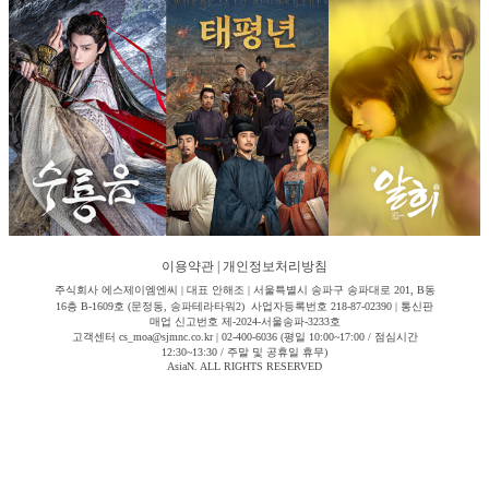
이용약관
|
개인정보처리방침
주식회사 에스제이엠엔씨 | 대표 안해조 | 서울특별시 송파구 송파대로 201, B동
16층 B-1609호 (문정동, 송파테라타워2) 사업자등록번호 218-87-02390 | 통신판
매업 신고번호 제-2024-서울송파-3233호
고객센터 cs_moa@sjmnc.co.kr | 02-400-6036 (평일 10:00~17:00 / 점심시간
12:30~13:30 / 주말 및 공휴일 휴무)
AsiaN. ALL RIGHTS RESERVED