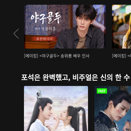
[메이킹] <야구골두> 송위룡 배우 인사
[메이킹] 
포석은 완벽했고, 비주얼은 신의 한 수