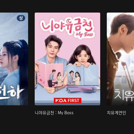
니야유금천 : My Boss
치유계연인