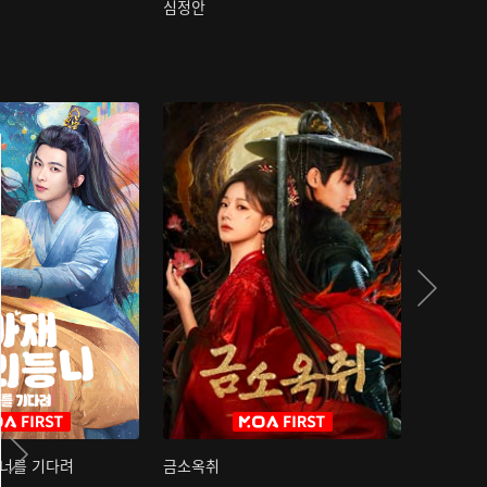
심정안
여과성음유
 너를 기다려
금소옥취
금수택심