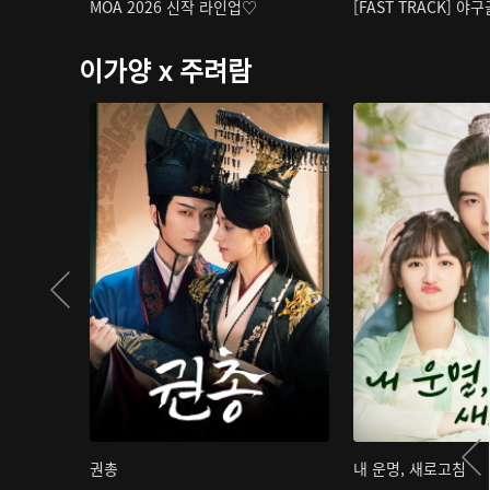
MOA 2026 신작 라인업♡
[FAST TRACK] 야
이가양 x 주려람
권총
내 운명, 새로고침