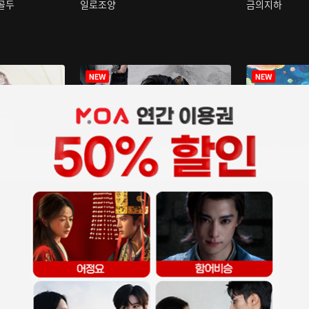
구골두
일로조양
금의지하
장중인
아재저리등니 :