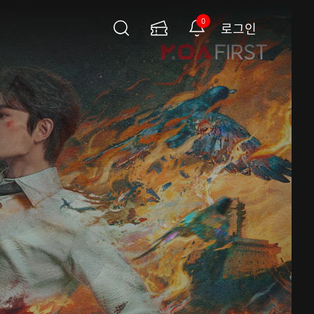
0
로그인
검
이
알
색
용
림
권
페
이
지