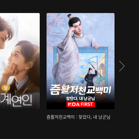
즘활저천교백미 : 찾았다, 내 낭군님
산하침