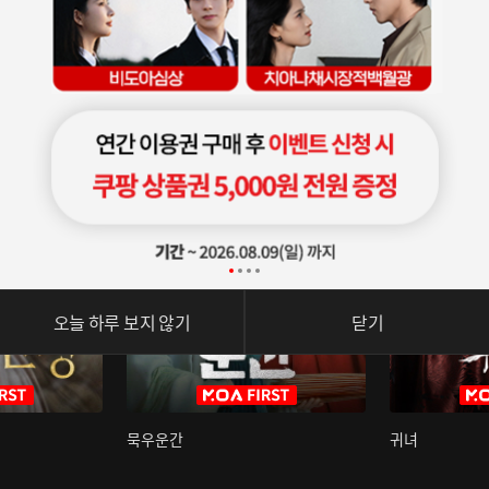
오늘 하루 보지 않기
닫기
묵우운간
귀녀