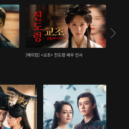
[메이킹] <교초> 진도령 배우 인사
[메이킹]