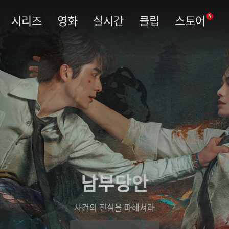
시리즈
영화
실시간
클립
스토어
N
남부당안
사건의 진실을 파헤쳐라