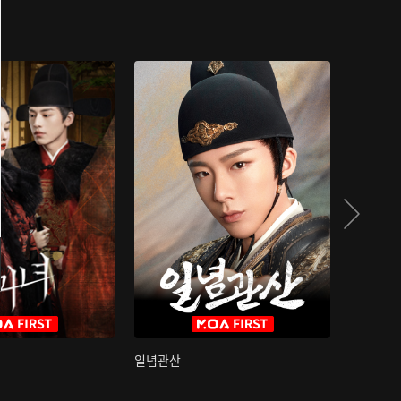
일념관산
국색방화