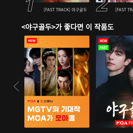
[FAST TRACK] 야구골두
[FAST T
<야구골두>가 좋다면 이 작품도