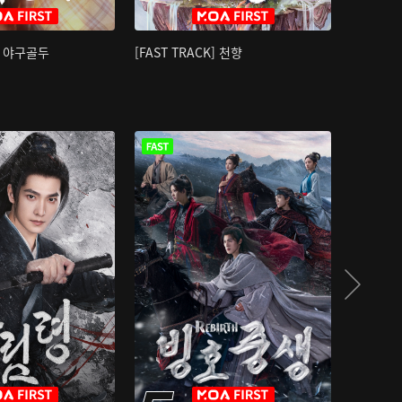
K] 야구골두
[FAST TRACK] 천향
소오강호 