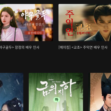
<야구골두> 장정의 배우 인사
[메이킹] <교초> 주익연 배우 인사