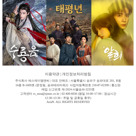
이용약관
|
개인정보처리방침
주식회사 에스제이엠엔씨 | 대표 안해조 | 서울특별시 송파구 송파대로 201, B동
16층 B-1609호 (문정동, 송파테라타워2) 사업자등록번호 218-87-02390 | 통신판
매업 신고번호 제-2024-서울송파-3233호
고객센터 cs_moa@sjmnc.co.kr | 02-400-6036 (평일 10:00~17:00 / 점심시간
12:30~13:30 / 주말 및 공휴일 휴무)
AsiaN. ALL RIGHTS RESERVED