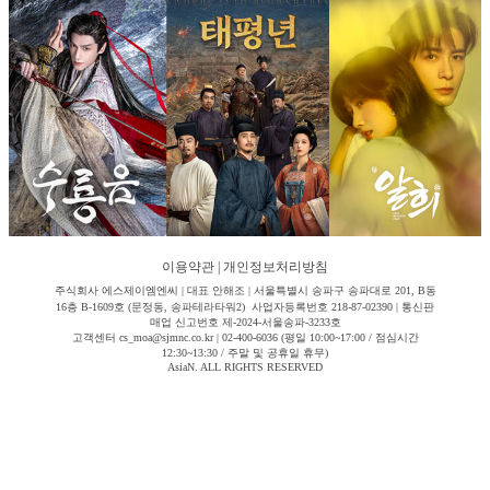
이용약관
|
개인정보처리방침
주식회사 에스제이엠엔씨 | 대표 안해조 | 서울특별시 송파구 송파대로 201, B동
16층 B-1609호 (문정동, 송파테라타워2) 사업자등록번호 218-87-02390 | 통신판
매업 신고번호 제-2024-서울송파-3233호
고객센터 cs_moa@sjmnc.co.kr | 02-400-6036 (평일 10:00~17:00 / 점심시간
12:30~13:30 / 주말 및 공휴일 휴무)
AsiaN. ALL RIGHTS RESERVED