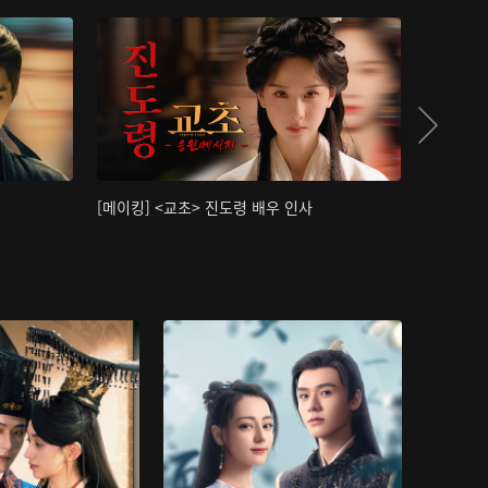
[메이킹] <교초> 진도령 배우 인사
[메이킹]