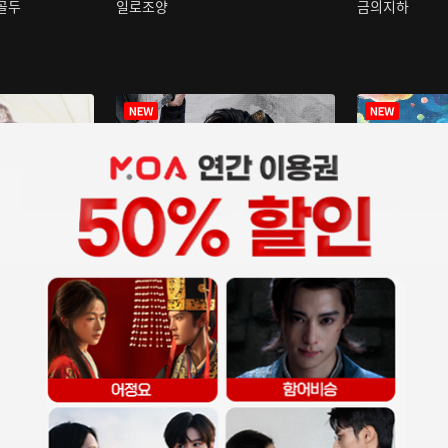
구골두
일로조양
금의지하
장중인
아재저리등니 :