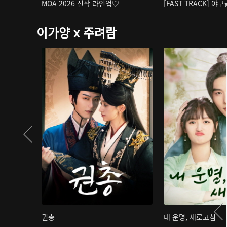
MOA 2026 신작 라인업♡
[FAST TRACK] 야
이가양 x 주려람
권총
내 운명, 새로고침