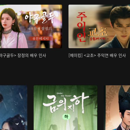
<야구골두> 장정의 배우 인사
[메이킹] <교초> 주익연 배우 인사