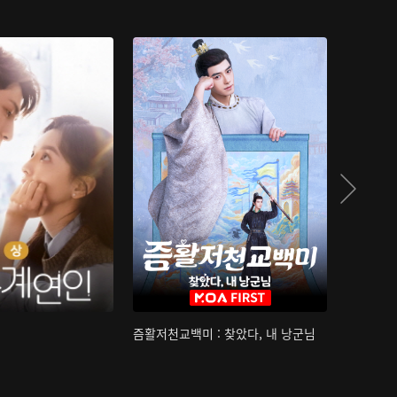
즘활저천교백미 : 찾았다, 내 낭군님
산하침