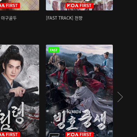
K] 야구골두
[FAST TRACK] 천향
소오강호 