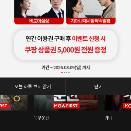
오늘 하루 보지 않기
닫기
묵우운간
귀녀