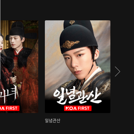
일념관산
국색방화