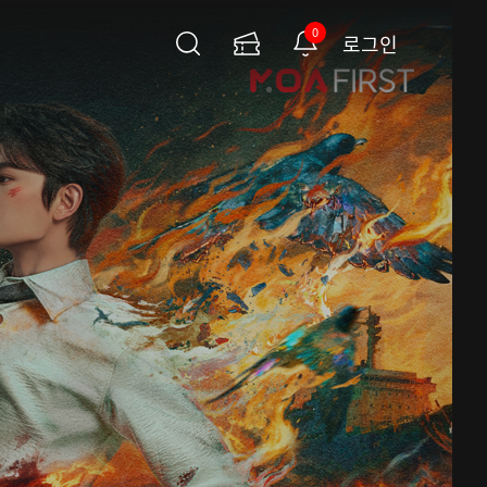
0
로그인
검
이
알
색
용
림
권
페
이
지