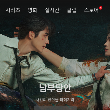
시리즈
영화
실시간
클립
스토어
N
남부당안
사건의 진실을 파헤쳐라