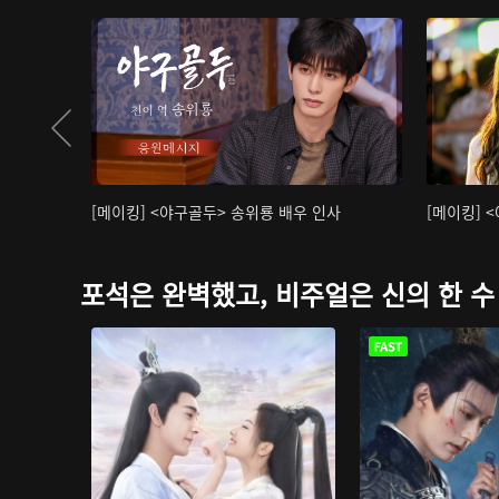
[메이킹] <야구골두> 송위룡 배우 인사
[메이킹] 
포석은 완벽했고, 비주얼은 신의 한 수