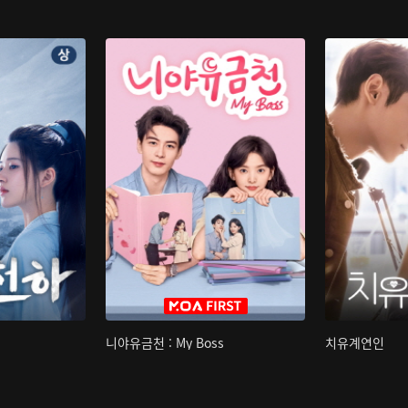
니야유금천 : My Boss
치유계연인