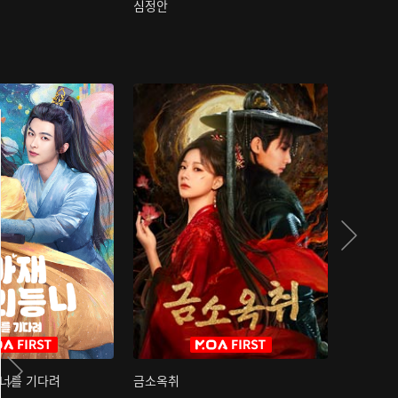
심정안
여과성음유
 너를 기다려
금소옥취
금수택심