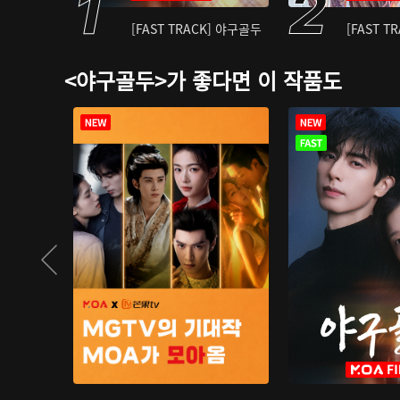
[FAST TRACK] 야구골두
[FAST T
<야구골두>가 좋다면 이 작품도