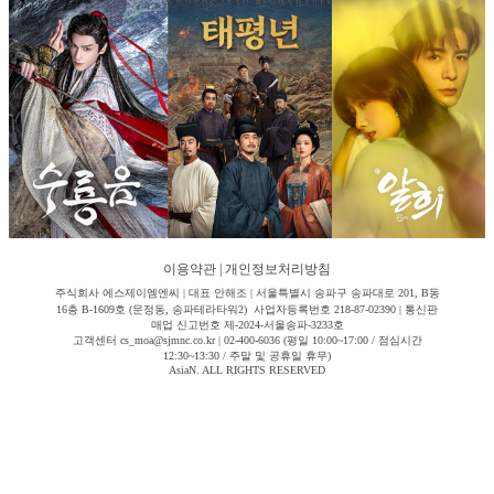
이용약관
|
개인정보처리방침
주식회사 에스제이엠엔씨 | 대표 안해조 | 서울특별시 송파구 송파대로 201, B동
16층 B-1609호 (문정동, 송파테라타워2) 사업자등록번호 218-87-02390 | 통신판
매업 신고번호 제-2024-서울송파-3233호
고객센터 cs_moa@sjmnc.co.kr | 02-400-6036 (평일 10:00~17:00 / 점심시간
12:30~13:30 / 주말 및 공휴일 휴무)
AsiaN. ALL RIGHTS RESERVED