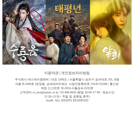
이용약관
|
개인정보처리방침
주식회사 에스제이엠엔씨 | 대표 안해조 | 서울특별시 송파구 송파대로 201, B동
16층 B-1609호 (문정동, 송파테라타워2) 사업자등록번호 218-87-02390 | 통신판
매업 신고번호 제-2024-서울송파-3233호
고객센터 cs_moa@sjmnc.co.kr | 02-400-6036 (평일 10:00~17:00 / 점심시간
12:30~13:30 / 주말 및 공휴일 휴무)
AsiaN. ALL RIGHTS RESERVED