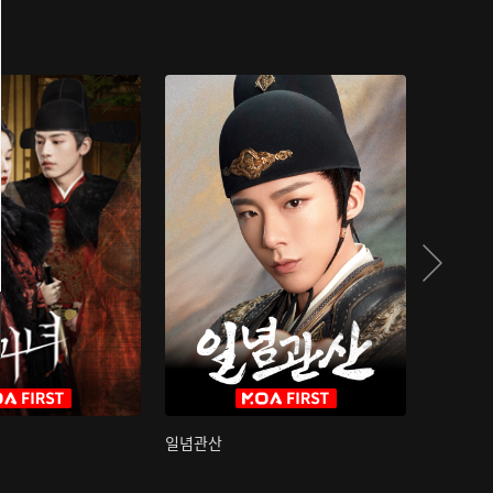
일념관산
국색방화