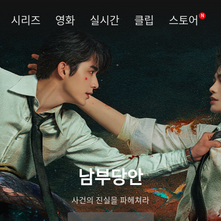
시리즈
영화
실시간
클립
스토어
N
남부당안
사건의 진실을 파헤쳐라