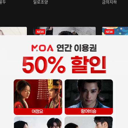
구골두
일로조양
금의지하
장중인
아재저리등니 :