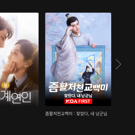
즘활저천교백미 : 찾았다, 내 낭군님
산하침