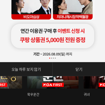
오늘 하루 보지 않기
닫기
묵우운간
귀녀