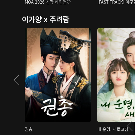
MOA 2026 신작 라인업♡
[FAST TRACK] 야
이가양 x 주려람
권총
내 운명, 새로고침