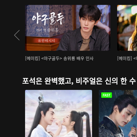
[메이킹] <야구골두> 송위룡 배우 인사
[메이킹] 
포석은 완벽했고, 비주얼은 신의 한 수