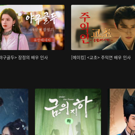
<야구골두> 장정의 배우 인사
[메이킹] <교초> 주익연 배우 인사