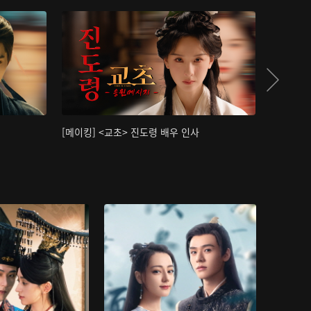
[메이킹] <교초> 진도령 배우 인사
[메이킹]