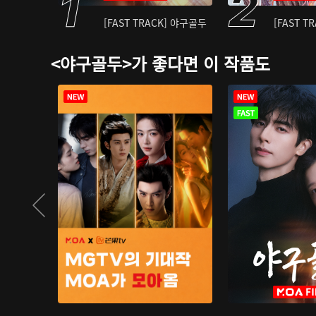
[FAST TRACK] 야구골두
[FAST T
<야구골두>가 좋다면 이 작품도