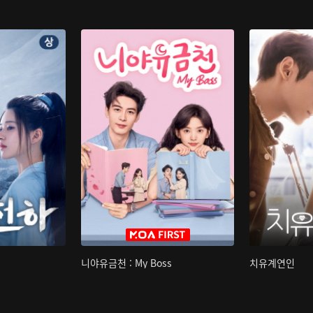
니야유금천 : My Boss
치유계연인