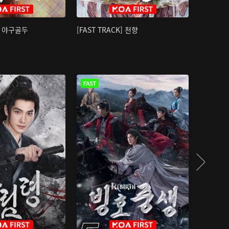
K] 야구골두
[FAST TRACK] 천향
소오강호 