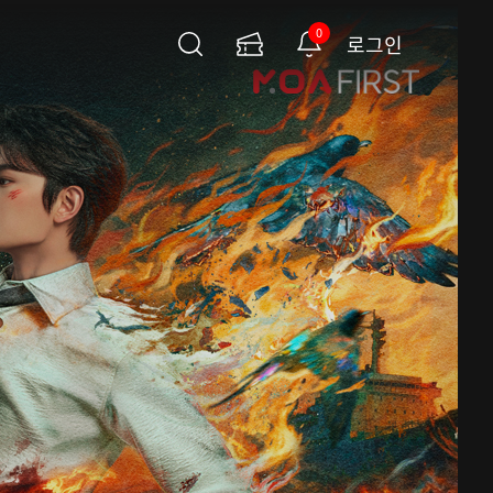
0
로그인
검
이
알
색
용
림
권
페
이
지