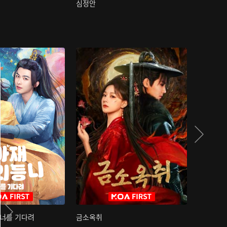
심정안
여과성음유
 너를 기다려
금소옥취
금수택심