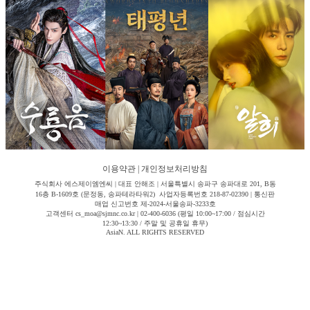
이용약관
|
개인정보처리방침
주식회사 에스제이엠엔씨 | 대표 안해조 | 서울특별시 송파구 송파대로 201, B동
16층 B-1609호 (문정동, 송파테라타워2) 사업자등록번호 218-87-02390 | 통신판
매업 신고번호 제-2024-서울송파-3233호
고객센터 cs_moa@sjmnc.co.kr | 02-400-6036 (평일 10:00~17:00 / 점심시간
12:30~13:30 / 주말 및 공휴일 휴무)
AsiaN. ALL RIGHTS RESERVED