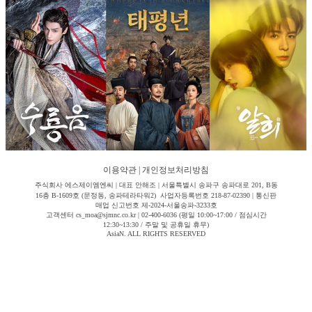
이용약관
|
개인정보처리방침
주식회사 에스제이엠엔씨 | 대표 안해조 | 서울특별시 송파구 송파대로 201, B동
16층 B-1609호 (문정동, 송파테라타워2) 사업자등록번호 218-87-02390 | 통신판
매업 신고번호 제-2024-서울송파-3233호
고객센터 cs_moa@sjmnc.co.kr | 02-400-6036 (평일 10:00~17:00 / 점심시간
12:30~13:30 / 주말 및 공휴일 휴무)
AsiaN. ALL RIGHTS RESERVED