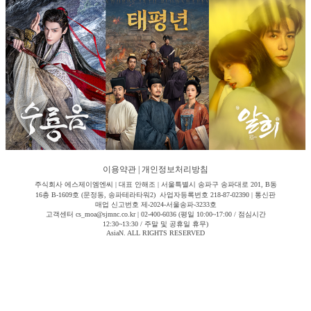
이용약관
|
개인정보처리방침
주식회사 에스제이엠엔씨 | 대표 안해조 | 서울특별시 송파구 송파대로 201, B동
16층 B-1609호 (문정동, 송파테라타워2) 사업자등록번호 218-87-02390 | 통신판
매업 신고번호 제-2024-서울송파-3233호
고객센터 cs_moa@sjmnc.co.kr | 02-400-6036 (평일 10:00~17:00 / 점심시간
12:30~13:30 / 주말 및 공휴일 휴무)
AsiaN. ALL RIGHTS RESERVED