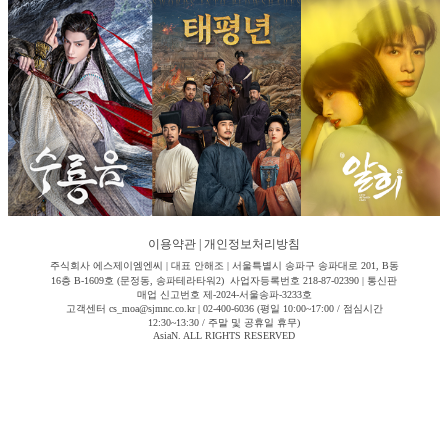
이용약관
|
개인정보처리방침
주식회사 에스제이엠엔씨 | 대표 안해조 | 서울특별시 송파구 송파대로 201, B동
16층 B-1609호 (문정동, 송파테라타워2) 사업자등록번호 218-87-02390 | 통신판
매업 신고번호 제-2024-서울송파-3233호
고객센터 cs_moa@sjmnc.co.kr | 02-400-6036 (평일 10:00~17:00 / 점심시간
12:30~13:30 / 주말 및 공휴일 휴무)
AsiaN. ALL RIGHTS RESERVED