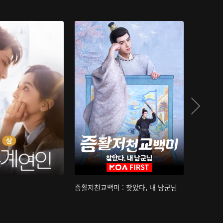
즘활저천교백미 : 찾았다, 내 낭군님
산하침