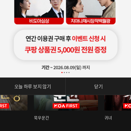
오늘 하루 보지 않기
닫기
묵우운간
귀녀