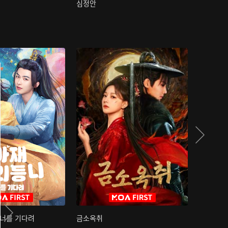
심정안
여과성음유
 너를 기다려
금소옥취
금수택심