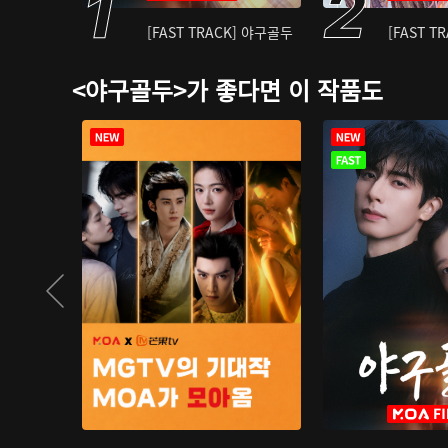
[FAST TRACK] 야구골두
[FAST T
<야구골두>가 좋다면 이 작품도