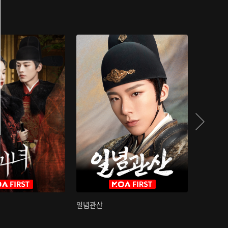
일념관산
국색방화