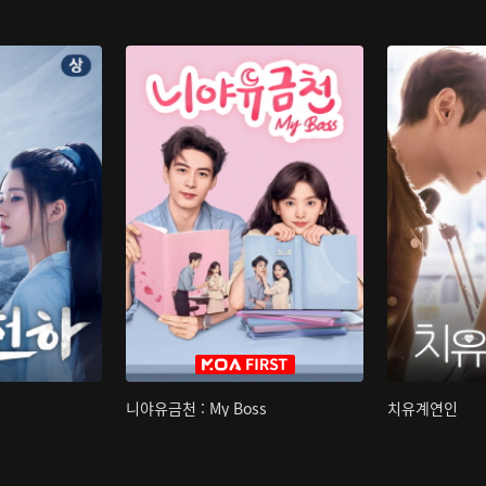
니야유금천 : My Boss
치유계연인