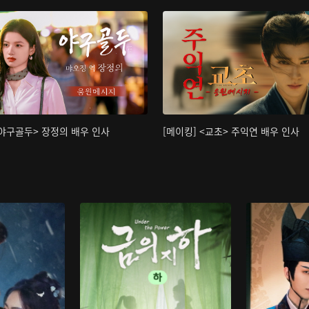
<야구골두> 장정의 배우 인사
[메이킹] <교초> 주익연 배우 인사