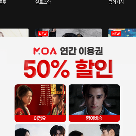
구골두
일로조양
금의지하
장중인
아재저리등니 :