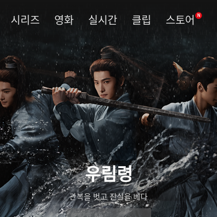
시리즈
영화
실시간
클립
스토어
N
우림령
관복을 벗고 진실을 베다