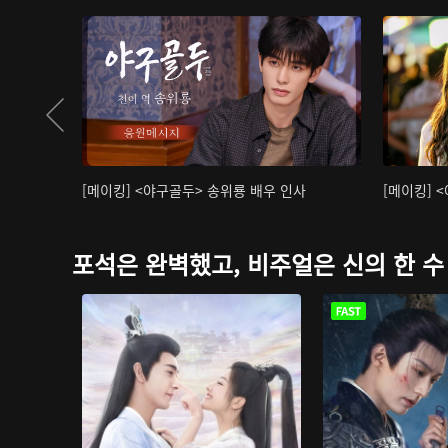
[메이킹] <야구골두> 송위룡 배우 인사
[메이킹] 
포석은 완벽했고, 비주얼은 신의 한 수