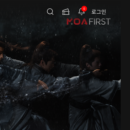
0
로그인
검
이
알
색
용
림
권
페
이
지