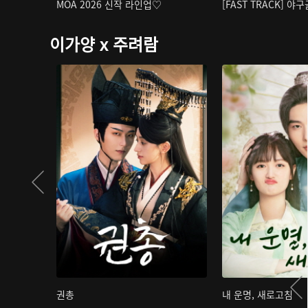
MOA 2026 신작 라인업♡
[FAST TRACK] 야
이가양 x 주려람
권총
내 운명, 새로고침