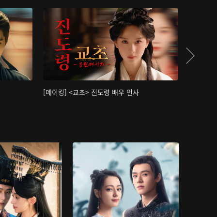
[메이킹] <교초> 진도령 배우 인사
[메이킹]