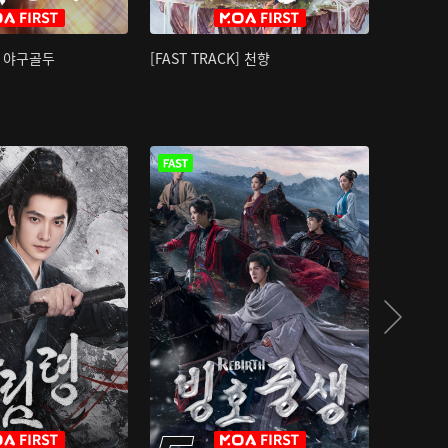
K] 야구골두
[FAST TRACK] 천향
소오강호 