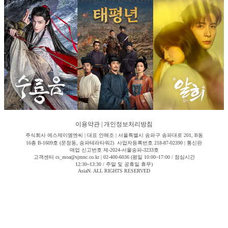
이용약관
|
개인정보처리방침
주식회사 에스제이엠엔씨 | 대표 안해조 | 서울특별시 송파구 송파대로 201, B동
16층 B-1609호 (문정동, 송파테라타워2) 사업자등록번호 218-87-02390 | 통신판
매업 신고번호 제-2024-서울송파-3233호
고객센터 cs_moa@sjmnc.co.kr | 02-400-6036 (평일 10:00~17:00 / 점심시간
12:30~13:30 / 주말 및 공휴일 휴무)
AsiaN. ALL RIGHTS RESERVED