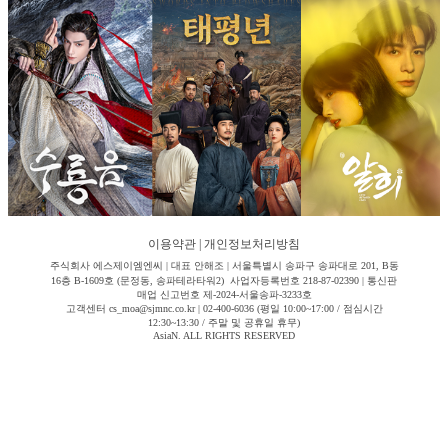
이용약관
|
개인정보처리방침
주식회사 에스제이엠엔씨 | 대표 안해조 | 서울특별시 송파구 송파대로 201, B동
16층 B-1609호 (문정동, 송파테라타워2) 사업자등록번호 218-87-02390 | 통신판
매업 신고번호 제-2024-서울송파-3233호
고객센터 cs_moa@sjmnc.co.kr | 02-400-6036 (평일 10:00~17:00 / 점심시간
12:30~13:30 / 주말 및 공휴일 휴무)
AsiaN. ALL RIGHTS RESERVED