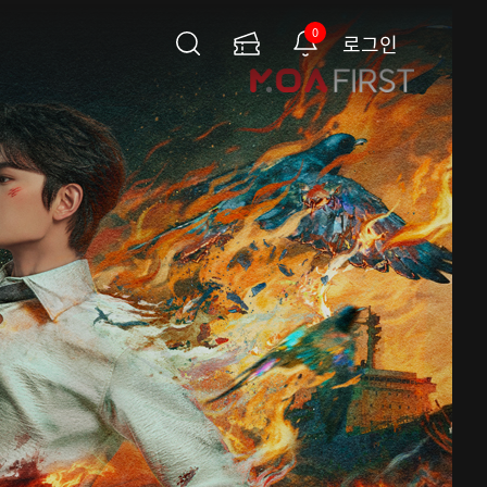
0
로그인
검
이
알
색
용
림
권
페
이
지