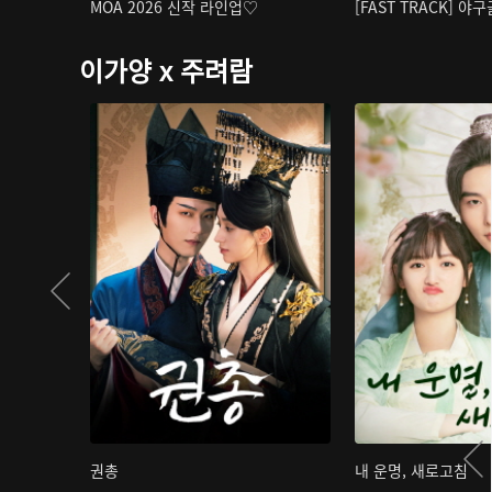
MOA 2026 신작 라인업♡
[FAST TRACK] 야
이가양 x 주려람
권총
내 운명, 새로고침