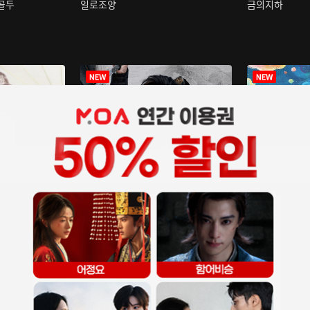
구골두
일로조양
금의지하
장중인
아재저리등니 :