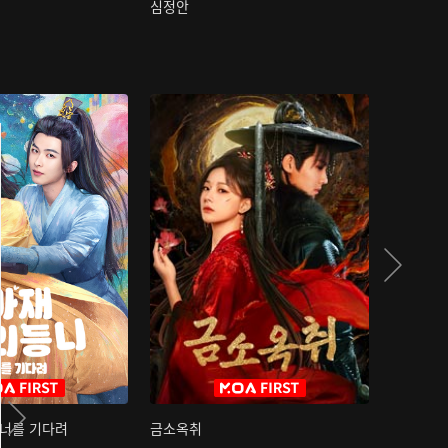
심정안
여과성음유
 너를 기다려
금소옥취
금수택심