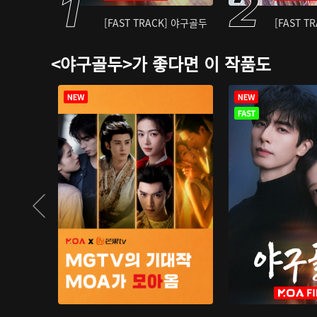
[FAST TRACK] 야구골두
[FAST T
<야구골두>가 좋다면 이 작품도