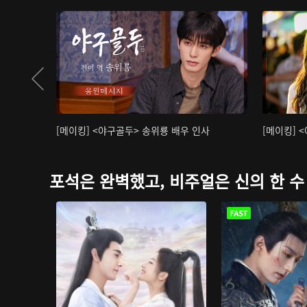
[메이킹] <야구골두> 송위룡 배우 인사
[메이킹] 
포석은 완벽했고, 비주얼은 신의 한 수