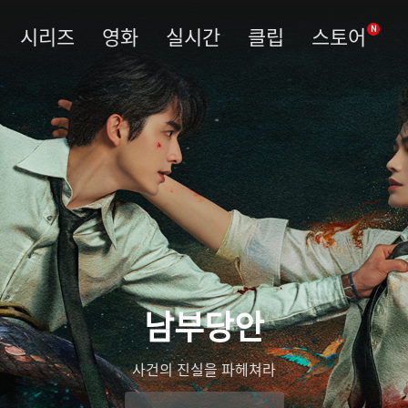
시리즈
영화
실시간
클립
스토어
N
남부당안
사건의 진실을 파헤쳐라