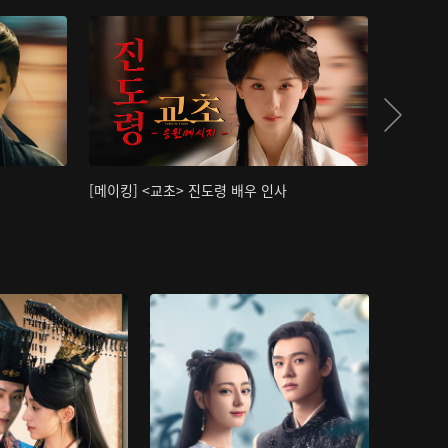
[메이킹] <교초> 진도령 배우 인사
[메이킹]