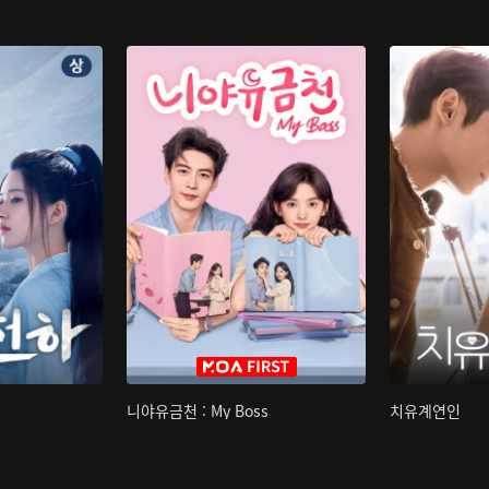
니야유금천 : My Boss
치유계연인