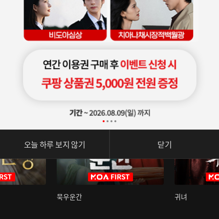
오늘 하루 보지 않기
닫기
묵우운간
귀녀