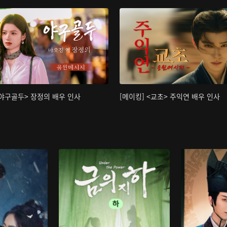
<야구골두> 장정의 배우 인사
[메이킹] <교초> 주익연 배우 인사