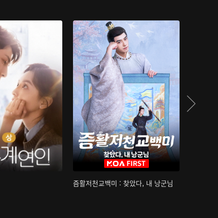
즘활저천교백미 : 찾았다, 내 낭군님
산하침