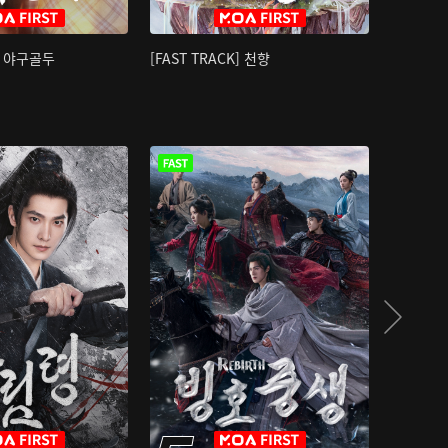
K] 야구골두
[FAST TRACK] 천향
소오강호 