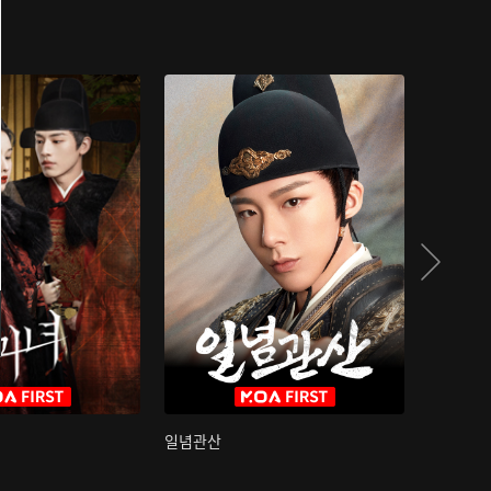
일념관산
국색방화