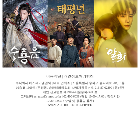
이용약관
|
개인정보처리방침
주식회사 에스제이엠엔씨 | 대표 안해조 | 서울특별시 송파구 송파대로 201, B동
16층 B-1609호 (문정동, 송파테라타워2) 사업자등록번호 218-87-02390 | 통신판
매업 신고번호 제-2024-서울송파-3233호
고객센터 cs_moa@sjmnc.co.kr | 02-400-6036 (평일 10:00~17:00 / 점심시간
12:30~13:30 / 주말 및 공휴일 휴무)
AsiaN. ALL RIGHTS RESERVED