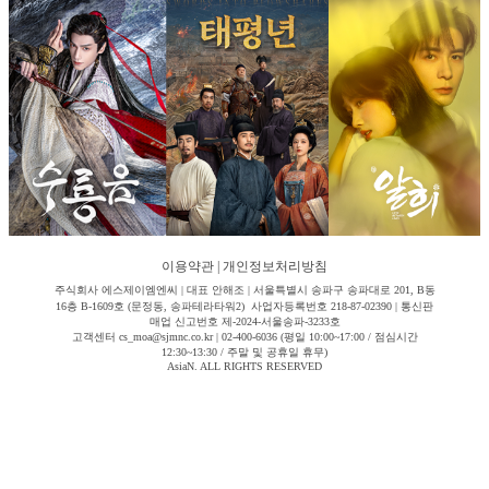
이용약관
|
개인정보처리방침
주식회사 에스제이엠엔씨 | 대표 안해조 | 서울특별시 송파구 송파대로 201, B동
16층 B-1609호 (문정동, 송파테라타워2) 사업자등록번호 218-87-02390 | 통신판
매업 신고번호 제-2024-서울송파-3233호
고객센터 cs_moa@sjmnc.co.kr | 02-400-6036 (평일 10:00~17:00 / 점심시간
12:30~13:30 / 주말 및 공휴일 휴무)
AsiaN. ALL RIGHTS RESERVED