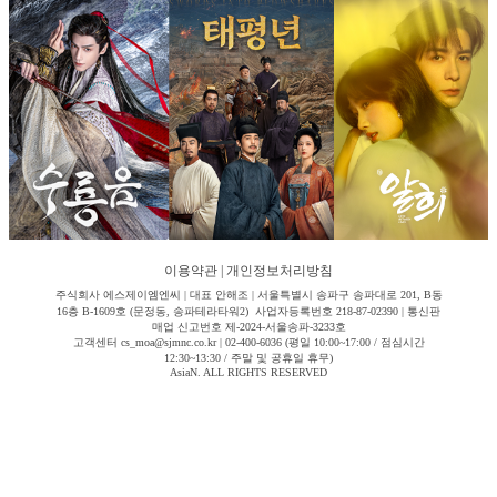
이용약관
|
개인정보처리방침
주식회사 에스제이엠엔씨 | 대표 안해조 | 서울특별시 송파구 송파대로 201, B동
16층 B-1609호 (문정동, 송파테라타워2) 사업자등록번호 218-87-02390 | 통신판
매업 신고번호 제-2024-서울송파-3233호
고객센터 cs_moa@sjmnc.co.kr | 02-400-6036 (평일 10:00~17:00 / 점심시간
12:30~13:30 / 주말 및 공휴일 휴무)
AsiaN. ALL RIGHTS RESERVED