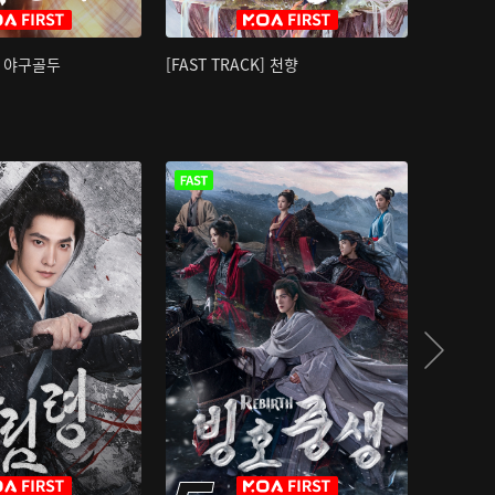
K] 야구골두
[FAST TRACK] 천향
소오강호 