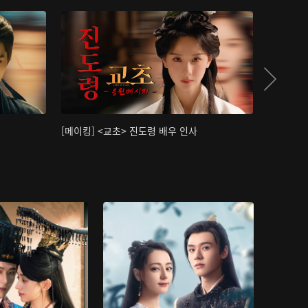
[메이킹] <교초> 진도령 배우 인사
[메이킹]