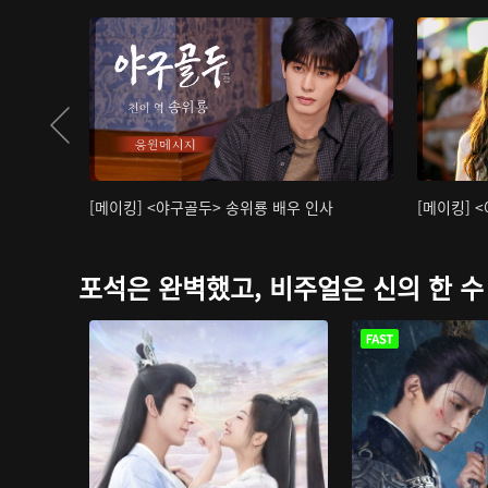
[메이킹] <야구골두> 송위룡 배우 인사
[메이킹] 
포석은 완벽했고, 비주얼은 신의 한 수