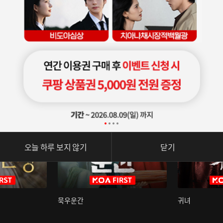
오늘 하루 보지 않기
닫기
묵우운간
귀녀