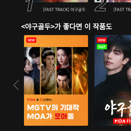
[FAST TRACK] 야구골두
[FAST T
<야구골두>가 좋다면 이 작품도