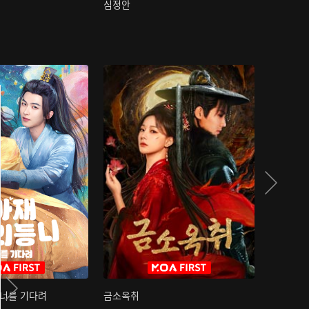
심정안
여과성음유
 너를 기다려
금소옥취
금수택심