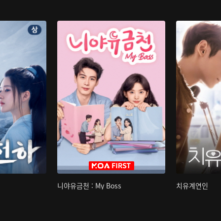
니야유금천 : My Boss
치유계연인