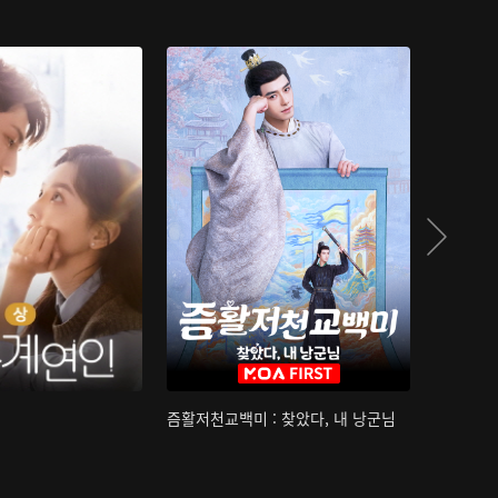
즘활저천교백미 : 찾았다, 내 낭군님
산하침