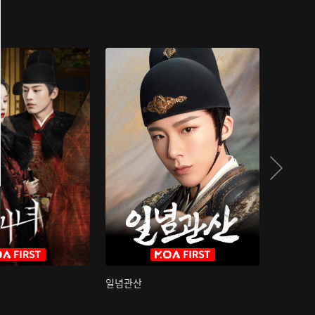
일념관산
국색방화