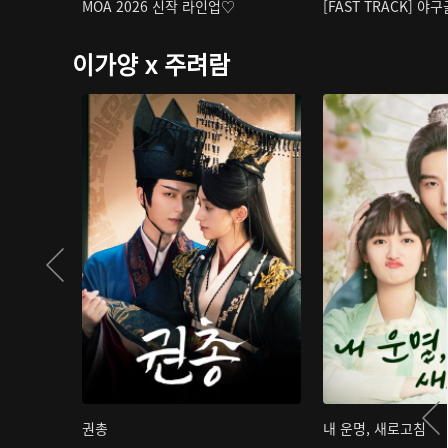
MOA 2026 신작 라인업♡
[FAST TRACK] 야
이가양 x 주려람
권총
내 운명, 새로고침