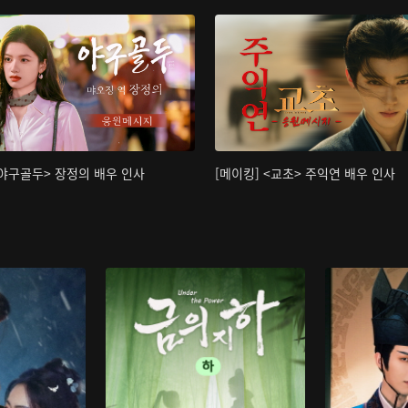
<야구골두> 장정의 배우 인사
[메이킹] <교초> 주익연 배우 인사