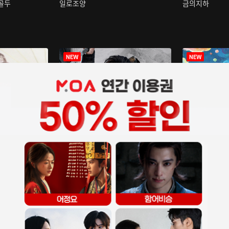
구골두
일로조양
금의지하
장중인
아재저리등니 :