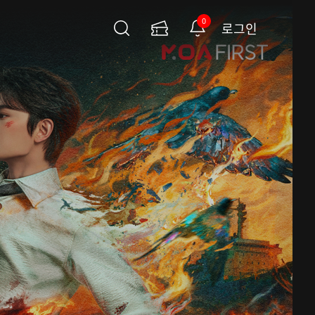
0
로그인
검
이
알
색
용
림
권
페
이
지