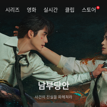
시리즈
영화
실시간
클립
스토어
N
남부당안
사건의 진실을 파헤쳐라