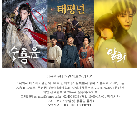
이용약관
|
개인정보처리방침
주식회사 에스제이엠엔씨 | 대표 안해조 | 서울특별시 송파구 송파대로 201, B동
16층 B-1609호 (문정동, 송파테라타워2) 사업자등록번호 218-87-02390 | 통신판
매업 신고번호 제-2024-서울송파-3233호
고객센터 cs_moa@sjmnc.co.kr | 02-400-6036 (평일 10:00~17:00 / 점심시간
12:30~13:30 / 주말 및 공휴일 휴무)
AsiaN. ALL RIGHTS RESERVED