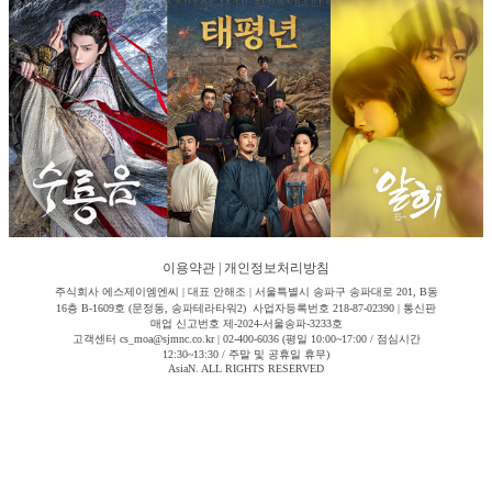
이용약관
|
개인정보처리방침
주식회사 에스제이엠엔씨 | 대표 안해조 | 서울특별시 송파구 송파대로 201, B동
16층 B-1609호 (문정동, 송파테라타워2) 사업자등록번호 218-87-02390 | 통신판
매업 신고번호 제-2024-서울송파-3233호
고객센터 cs_moa@sjmnc.co.kr | 02-400-6036 (평일 10:00~17:00 / 점심시간
12:30~13:30 / 주말 및 공휴일 휴무)
AsiaN. ALL RIGHTS RESERVED