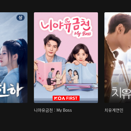
니야유금천 : My Boss
치유계연인