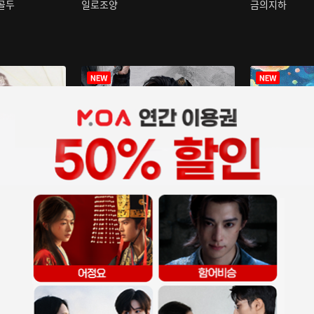
구골두
일로조양
금의지하
장중인
아재저리등니 :