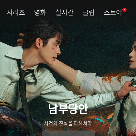
시리즈
영화
실시간
클립
스토어
N
남부당안
사건의 진실을 파헤쳐라