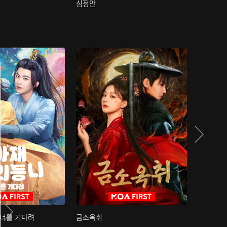
심정안
여과성음유
 너를 기다려
금소옥취
금수택심