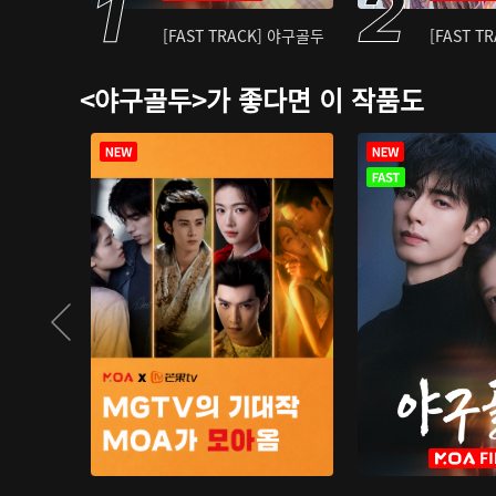
[FAST TRACK] 야구골두
[FAST T
<야구골두>가 좋다면 이 작품도