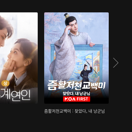
즘활저천교백미 : 찾았다, 내 낭군님
산하침