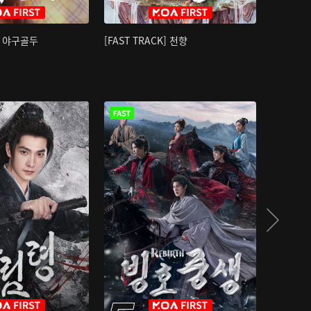
K] 야구골두
[FAST TRACK] 천향
소오강호 