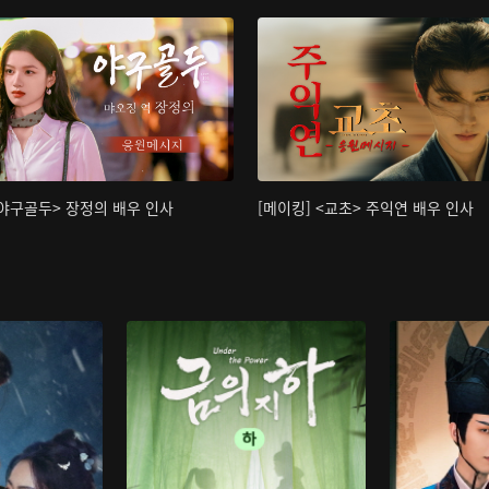
<야구골두> 장정의 배우 인사
[메이킹] <교초> 주익연 배우 인사