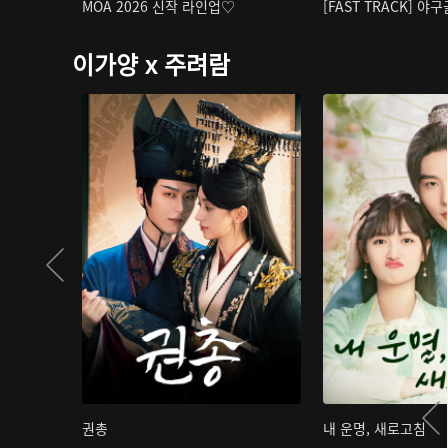
MOA 2026 신작 라인업♡
[FAST TRACK] 야
이가양 x 주려람
권총
내 운명, 새로고침