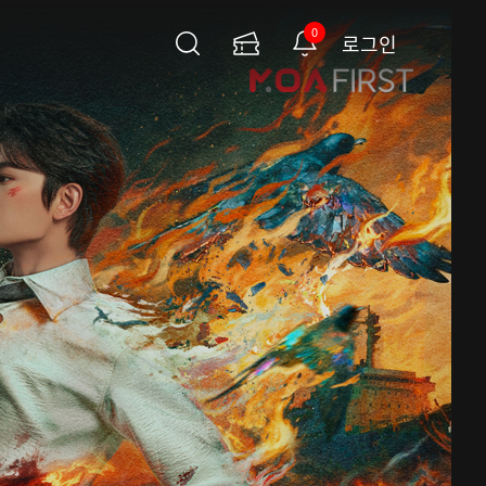
0
로그인
검
이
알
색
용
림
권
페
이
지