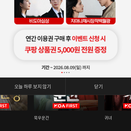
오늘 하루 보지 않기
닫기
묵우운간
귀녀