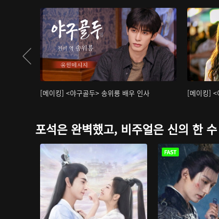
[메이킹] <야구골두> 송위룡 배우 인사
[메이킹] 
포석은 완벽했고, 비주얼은 신의 한 수