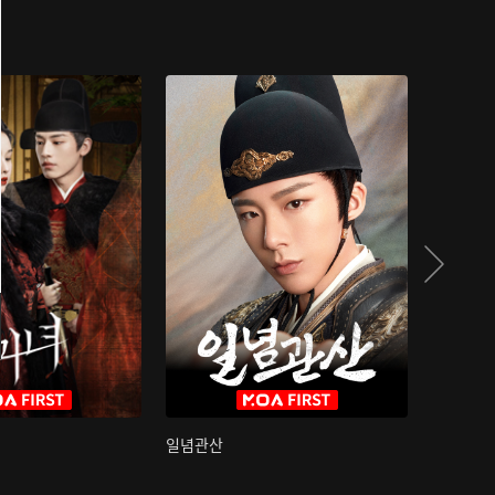
일념관산
국색방화