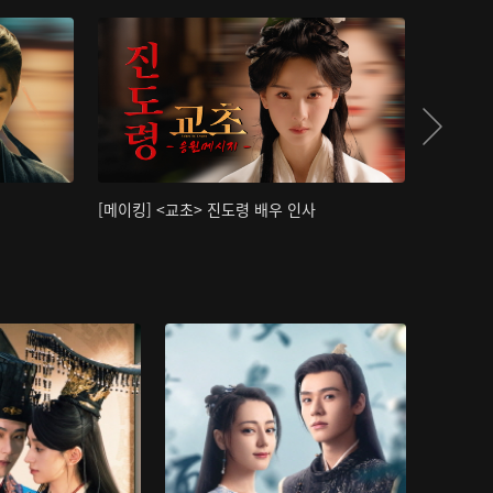
[메이킹] <교초> 진도령 배우 인사
[메이킹]