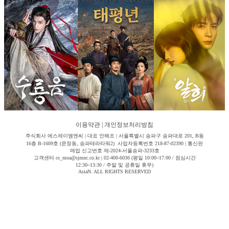
이용약관
|
개인정보처리방침
주식회사 에스제이엠엔씨 | 대표 안해조 | 서울특별시 송파구 송파대로 201, B동
16층 B-1609호 (문정동, 송파테라타워2) 사업자등록번호 218-87-02390 | 통신판
매업 신고번호 제-2024-서울송파-3233호
고객센터 cs_moa@sjmnc.co.kr | 02-400-6036 (평일 10:00~17:00 / 점심시간
12:30~13:30 / 주말 및 공휴일 휴무)
AsiaN. ALL RIGHTS RESERVED