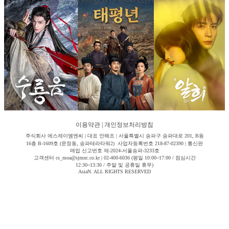
이용약관
|
개인정보처리방침
주식회사 에스제이엠엔씨 | 대표 안해조 | 서울특별시 송파구 송파대로 201, B동
16층 B-1609호 (문정동, 송파테라타워2) 사업자등록번호 218-87-02390 | 통신판
매업 신고번호 제-2024-서울송파-3233호
고객센터 cs_moa@sjmnc.co.kr | 02-400-6036 (평일 10:00~17:00 / 점심시간
12:30~13:30 / 주말 및 공휴일 휴무)
AsiaN. ALL RIGHTS RESERVED