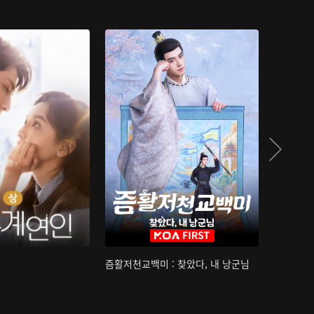
즘활저천교백미 : 찾았다, 내 낭군님
산하침