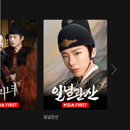
일념관산
국색방화