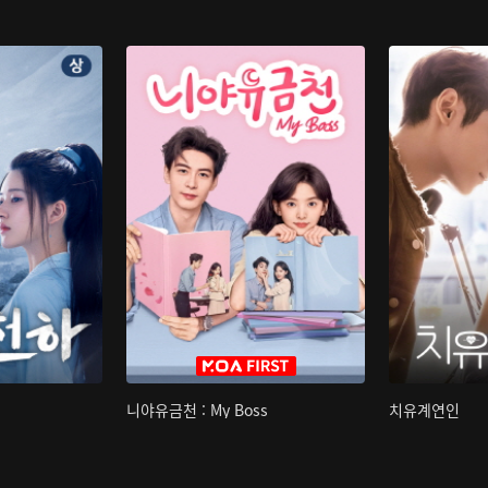
니야유금천 : My Boss
치유계연인