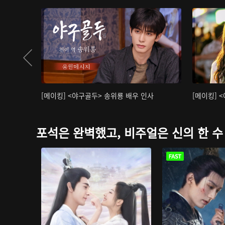
[메이킹] <야구골두> 송위룡 배우 인사
[메이킹] 
포석은 완벽했고, 비주얼은 신의 한 수