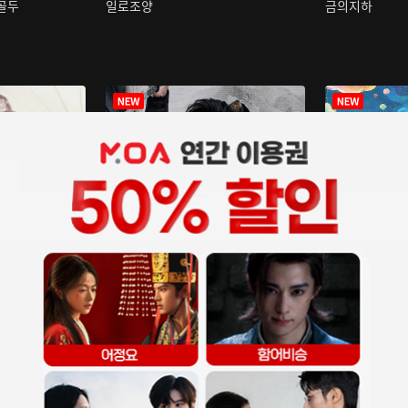
구골두
일로조양
금의지하
장중인
아재저리등니 :