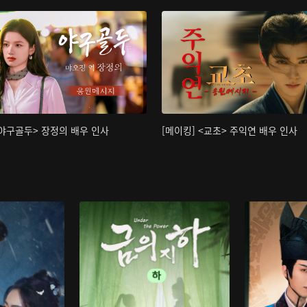
<야구골두> 장정의 배우 인사
[메이킹] <교초> 주익연 배우 인사