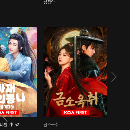
심정안
여과성음유
 너를 기다려
금소옥취
금수택심