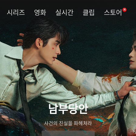
시리즈
영화
실시간
클립
스토어
N
남부당안
사건의 진실을 파헤쳐라