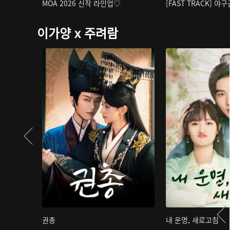
MOA 2026 신작 라인업♡
[FAST TRACK] 야
이가양 x 주려람
권총
내 운명, 새로고침