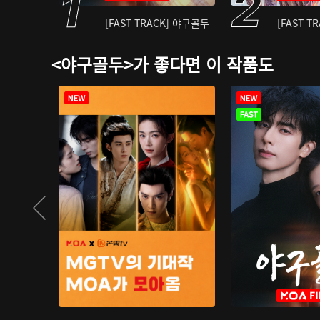
[FAST TRACK] 야구골두
[FAST T
<야구골두>가 좋다면 이 작품도