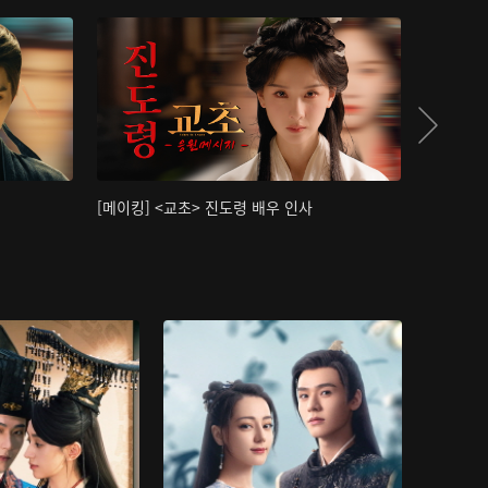
[메이킹] <교초> 진도령 배우 인사
[메이킹]