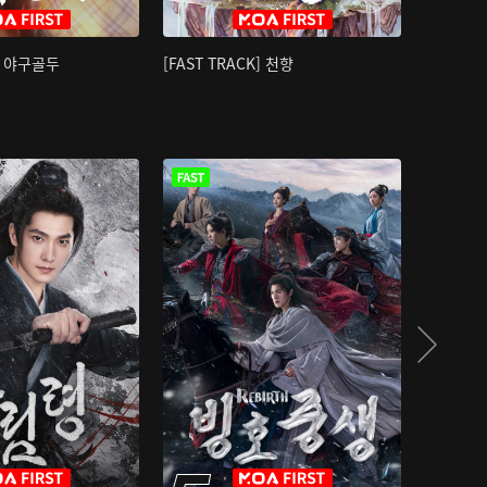
K] 야구골두
[FAST TRACK] 천향
소오강호 