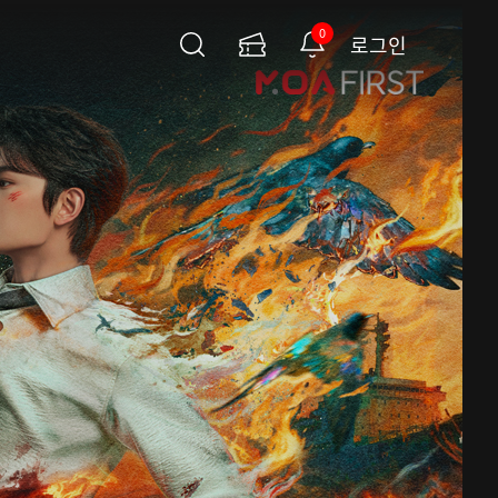
0
로그인
검
이
알
색
용
림
권
페
이
지