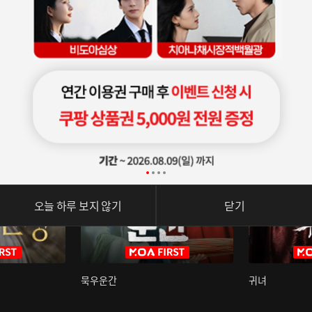
오늘 하루 보지 않기
닫기
묵우운간
귀녀