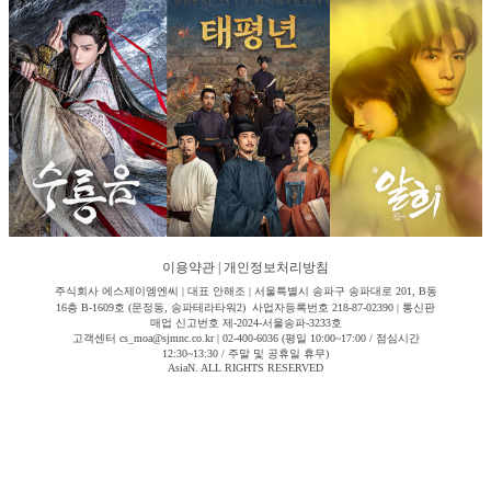
이용약관
|
개인정보처리방침
주식회사 에스제이엠엔씨 | 대표 안해조 | 서울특별시 송파구 송파대로 201, B동
16층 B-1609호 (문정동, 송파테라타워2) 사업자등록번호 218-87-02390 | 통신판
매업 신고번호 제-2024-서울송파-3233호
고객센터 cs_moa@sjmnc.co.kr | 02-400-6036 (평일 10:00~17:00 / 점심시간
12:30~13:30 / 주말 및 공휴일 휴무)
AsiaN. ALL RIGHTS RESERVED