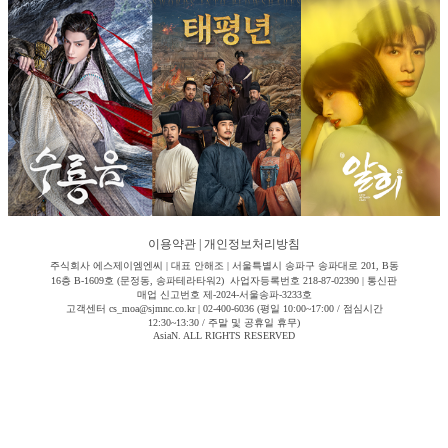
이용약관
|
개인정보처리방침
주식회사 에스제이엠엔씨 | 대표 안해조 | 서울특별시 송파구 송파대로 201, B동
16층 B-1609호 (문정동, 송파테라타워2) 사업자등록번호 218-87-02390 | 통신판
매업 신고번호 제-2024-서울송파-3233호
고객센터 cs_moa@sjmnc.co.kr | 02-400-6036 (평일 10:00~17:00 / 점심시간
12:30~13:30 / 주말 및 공휴일 휴무)
AsiaN. ALL RIGHTS RESERVED