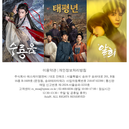
이용약관
|
개인정보처리방침
주식회사 에스제이엠엔씨 | 대표 안해조 | 서울특별시 송파구 송파대로 201, B동
16층 B-1609호 (문정동, 송파테라타워2) 사업자등록번호 218-87-02390 | 통신판
매업 신고번호 제-2024-서울송파-3233호
고객센터 cs_moa@sjmnc.co.kr | 02-400-6036 (평일 10:00~17:00 / 점심시간
12:30~13:30 / 주말 및 공휴일 휴무)
AsiaN. ALL RIGHTS RESERVED