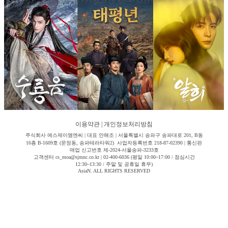
이용약관
|
개인정보처리방침
주식회사 에스제이엠엔씨 | 대표 안해조 | 서울특별시 송파구 송파대로 201, B동
16층 B-1609호 (문정동, 송파테라타워2) 사업자등록번호 218-87-02390 | 통신판
매업 신고번호 제-2024-서울송파-3233호
고객센터 cs_moa@sjmnc.co.kr | 02-400-6036 (평일 10:00~17:00 / 점심시간
12:30~13:30 / 주말 및 공휴일 휴무)
AsiaN. ALL RIGHTS RESERVED