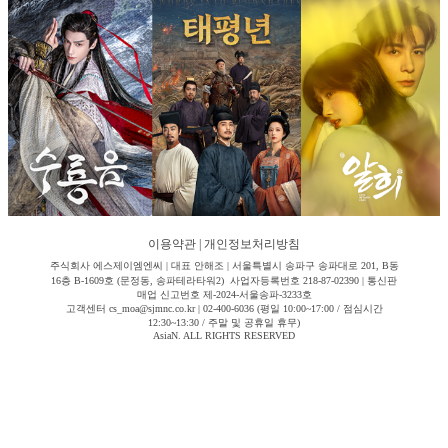
이용약관
|
개인정보처리방침
주식회사 에스제이엠엔씨 | 대표 안해조 | 서울특별시 송파구 송파대로 201, B동
16층 B-1609호 (문정동, 송파테라타워2) 사업자등록번호 218-87-02390 | 통신판
매업 신고번호 제-2024-서울송파-3233호
고객센터 cs_moa@sjmnc.co.kr | 02-400-6036 (평일 10:00~17:00 / 점심시간
12:30~13:30 / 주말 및 공휴일 휴무)
AsiaN. ALL RIGHTS RESERVED