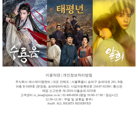
이용약관
|
개인정보처리방침
주식회사 에스제이엠엔씨 | 대표 안해조 | 서울특별시 송파구 송파대로 201, B동
16층 B-1609호 (문정동, 송파테라타워2) 사업자등록번호 218-87-02390 | 통신판
매업 신고번호 제-2024-서울송파-3233호
고객센터 cs_moa@sjmnc.co.kr | 02-400-6036 (평일 10:00~17:00 / 점심시간
12:30~13:30 / 주말 및 공휴일 휴무)
AsiaN. ALL RIGHTS RESERVED