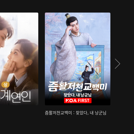
즘활저천교백미 : 찾았다, 내 낭군님
산하침