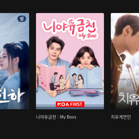
니야유금천 : My Boss
치유계연인