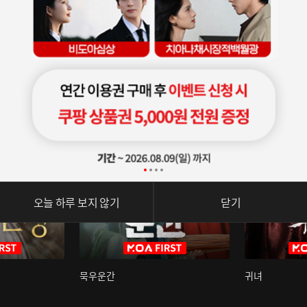
오늘 하루 보지 않기
닫기
묵우운간
귀녀