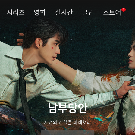
시리즈
영화
실시간
클립
스토어
N
남부당안
사건의 진실을 파헤쳐라