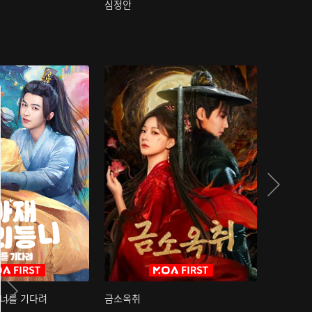
심정안
여과성음유
 너를 기다려
금소옥취
금수택심