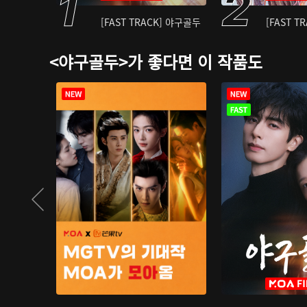
[FAST TRACK] 야구골두
[FAST T
<야구골두>가 좋다면 이 작품도