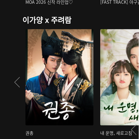
MOA 2026 신작 라인업♡
[FAST TRACK] 야
이가양 x 주려람
권총
내 운명, 새로고침