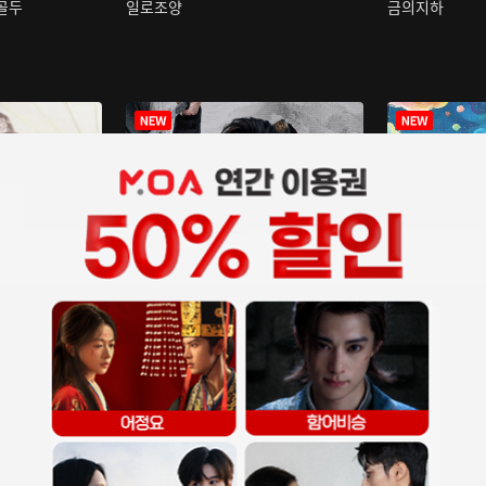
구골두
일로조양
금의지하
장중인
아재저리등니 :