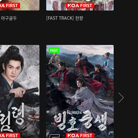
K] 야구골두
[FAST TRACK] 천향
소오강호 