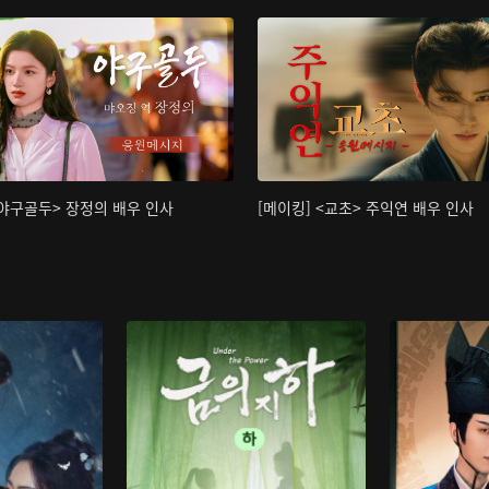
<야구골두> 장정의 배우 인사
[메이킹] <교초> 주익연 배우 인사