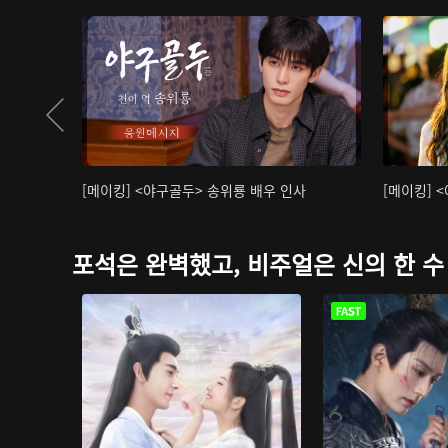
[메이킹] <야구골두> 송위룡 배우 인사
[메이킹] 
포석은 완벽했고, 비주얼은 신의 한 수