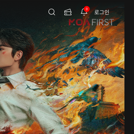
0
로그인
검
이
알
색
용
림
권
페
이
지