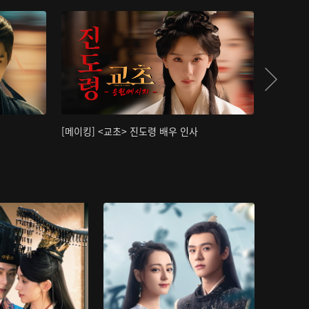
[메이킹] <교초> 진도령 배우 인사
[메이킹]