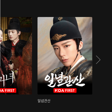
일념관산
국색방화