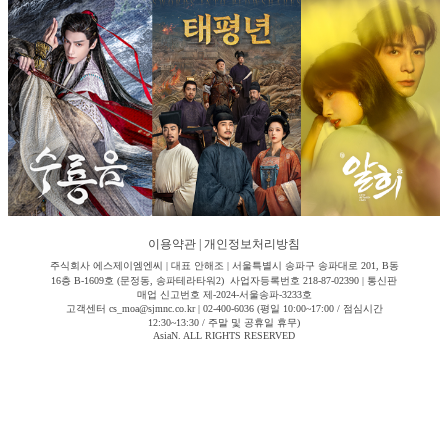
이용약관
|
개인정보처리방침
주식회사 에스제이엠엔씨 | 대표 안해조 | 서울특별시 송파구 송파대로 201, B동
16층 B-1609호 (문정동, 송파테라타워2) 사업자등록번호 218-87-02390 | 통신판
매업 신고번호 제-2024-서울송파-3233호
고객센터 cs_moa@sjmnc.co.kr | 02-400-6036 (평일 10:00~17:00 / 점심시간
12:30~13:30 / 주말 및 공휴일 휴무)
AsiaN. ALL RIGHTS RESERVED