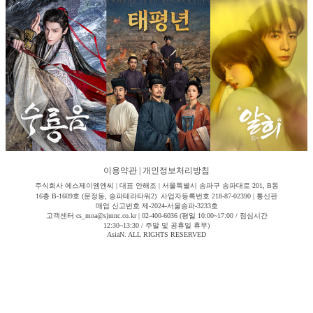
이용약관
|
개인정보처리방침
주식회사 에스제이엠엔씨 | 대표 안해조 | 서울특별시 송파구 송파대로 201, B동
16층 B-1609호 (문정동, 송파테라타워2) 사업자등록번호 218-87-02390 | 통신판
매업 신고번호 제-2024-서울송파-3233호
고객센터 cs_moa@sjmnc.co.kr | 02-400-6036 (평일 10:00~17:00 / 점심시간
12:30~13:30 / 주말 및 공휴일 휴무)
AsiaN. ALL RIGHTS RESERVED