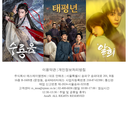
이용약관
|
개인정보처리방침
주식회사 에스제이엠엔씨 | 대표 안해조 | 서울특별시 송파구 송파대로 201, B동
16층 B-1609호 (문정동, 송파테라타워2) 사업자등록번호 218-87-02390 | 통신판
매업 신고번호 제-2024-서울송파-3233호
고객센터 cs_moa@sjmnc.co.kr | 02-400-6036 (평일 10:00~17:00 / 점심시간
12:30~13:30 / 주말 및 공휴일 휴무)
AsiaN. ALL RIGHTS RESERVED